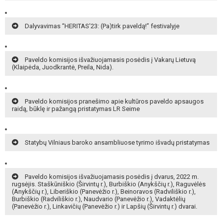
Dalyvavimas “HERITAS’23: (Pa)tirk paveldą!” festivalyje
Paveldo komisijos išvažiuojamasis posėdis į Vakarų Lietuvą
(Klaipėda, Juodkrantė, Preila, Nida).
Paveldo komisijos pranešimo apie kultūros paveldo apsaugos
raidą, būklę ir pažangą pristatymas LR Seime
Statybų Vilniaus baroko ansambliuose tyrimo išvadų pristatymas
Paveldo komisijos išvažiuojamasis posėdis į dvarus, 2022 m.
rugsėjis. Staškūniškio (Širvintų r.), Burbiškio (Anykščių r.), Raguvėlės
(Anykščių r.), Liberiškio (Panevėžio r.), Beinoravos (Radviliškio r.),
Burbiškio (Radviliškio r.), Naudvario (Panevėžio r.), Vadaktėlių
(Panevėžio r.), Linkavičių (Panevėžio r.) ir Lapšių (Širvintų r.) dvarai.