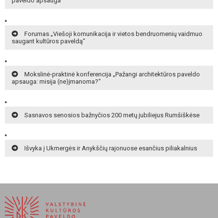
paveldo apsauga“
Forumas „Viešoji komunikacija ir vietos bendruomenių vaidmuo
saugant kultūros paveldą“
Mokslinė-praktinė konferencija „Pažangi architektūros paveldo
apsauga: misija (ne)įmanoma?“
Sasnavos senosios bažnyčios 200 metų jubiliejus Rumšiškėse
Išvyka į Ukmergės ir Anykščių rajonuose esančius piliakalnius