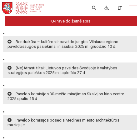
LT
U-Paveldo žemėlapis
Bendrakūra – kultūros ir paveldo jungtis: Vilniaus regiono
paveldosaugos pasiekimai ir iššūkiai 2025 m. gruodžio 10 d.
(Ne)Atrasti tiltai: Lietuvos paveldas Švedijoje ir valstybės
strategijos paieškos 2025 m. lapkričio 27 d
Paveldo komisijos 30-mečio minėjimas Skalvijos kino centre
2025 spalio 15 d.
Paveldo komisijos posėdis Medinės miesto architektūros
muziejuje