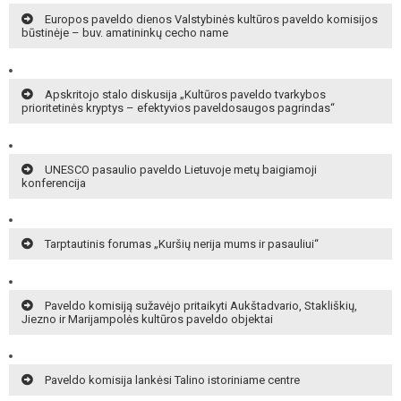
Europos paveldo dienos Valstybinės kultūros paveldo komisijos
būstinėje – buv. amatininkų cecho name
Apskritojo stalo diskusija „Kultūros paveldo tvarkybos
prioritetinės kryptys – efektyvios paveldosaugos pagrindas“
UNESCO pasaulio paveldo Lietuvoje metų baigiamoji
konferencija
Tarptautinis forumas „Kuršių nerija mums ir pasauliui“
Paveldo komisiją sužavėjo pritaikyti Aukštadvario, Stakliškių,
Jiezno ir Marijampolės kultūros paveldo objektai
Paveldo komisija lankėsi Talino istoriniame centre