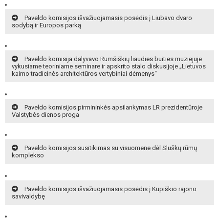
Paveldo komisijos išvažiuojamasis posėdis į Liubavo dvaro
sodybą ir Europos parką
Paveldo komisija dalyvavo Rumšiškių liaudies buities muziejuje
vykusiame teoriniame seminare ir apskrito stalo diskusijoje „Lietuvos
kaimo tradicinės architektūros vertybiniai dėmenys“
Paveldo komisijos pirmininkės apsilankymas LR prezidentūroje
Valstybės dienos proga
Paveldo komisijos susitikimas su visuomene dėl Sluškų rūmų
komplekso
Paveldo komisijos išvažiuojamasis posėdis į Kupiškio rajono
savivaldybę