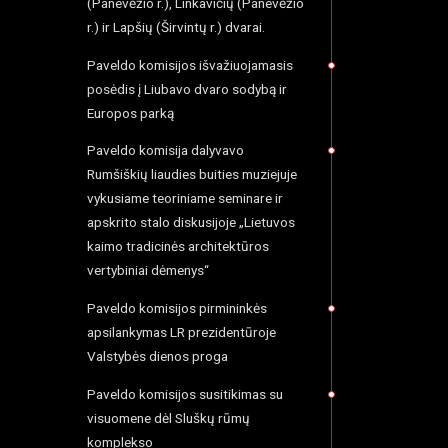
(Panevėžio r.), Linkavičių (Panevėžio
r.) ir Lapšių (Širvintų r.) dvarai.
Paveldo komisijos išvažiuojamasis
posėdis į Liubavo dvaro sodybą ir
Europos parką
Paveldo komisija dalyvavo
Rumšiškių liaudies buities muziejuje
vykusiame teoriniame seminare ir
apskrito stalo diskusijoje „Lietuvos
kaimo tradicinės architektūros
vertybiniai dėmenys“
Paveldo komisijos pirmininkės
apsilankymas LR prezidentūroje
Valstybės dienos proga
Paveldo komisijos susitikimas su
visuomene dėl Sluškų rūmų
komplekso