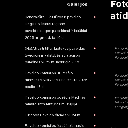
Fot
Galerijos
ati
Bendrakūra – kultūros ir paveldo
jungtis: Vilniaus regiono
PRADŽIA
paveldosaugos pasiekimai ir iššūkiai
2025 m. gruodžio 10 d.
(Ne)Atrasti tiltai: Lietuvos paveldas
Fotografi
Vilnius“ 
Švedijoje ir valstybės strategijos
Fotografi
paieškos 2025 m. lapkričio 27 d
Paveldo komisijos 30-mečio
Fotografi
minėjimas Skalvijos kino centre 2025
Vilnius“ 
Fotografi
spalio 15 d.
Paveldo komisijos posėdis Medinės
Fotografi
Vilnius“ 
miesto architektūros muziejuje
Fotografi
Europos Paveldo dienos 2024 m.
Paveldo komisijos išvažiuojamasis