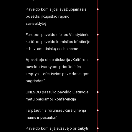
Paveldo komisijos išvažiuojamasis
posėdis į Kupiškio rajono
savivaldybę
Europos paveldo dienos Valstybinės
kultūros paveldo komisijos būstinėje
– buv. amatininkų cecho name
Apskritojo stalo diskusija „Kultūros
paveldo tvarkybos prioritetinės
kryptys – efektyvios paveldosaugos
pagrindas“
UNESCO pasaulio paveldo Lietuvoje
metų baigiamoji konferencija
Tarptautinis forumas „Kuršių nerija
mums ir pasauliui“
Paveldo komisiją sužavėjo pritaikyti