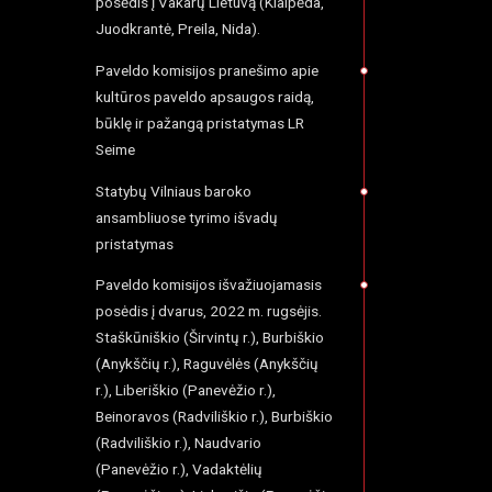
posėdis į Vakarų Lietuvą (Klaipėda,
Juodkrantė, Preila, Nida).
Paveldo komisijos pranešimo apie
kultūros paveldo apsaugos raidą,
būklę ir pažangą pristatymas LR
Seime
Statybų Vilniaus baroko
ansambliuose tyrimo išvadų
pristatymas
Paveldo komisijos išvažiuojamasis
posėdis į dvarus, 2022 m. rugsėjis.
Staškūniškio (Širvintų r.), Burbiškio
(Anykščių r.), Raguvėlės (Anykščių
r.), Liberiškio (Panevėžio r.),
Beinoravos (Radviliškio r.), Burbiškio
(Radviliškio r.), Naudvario
(Panevėžio r.), Vadaktėlių