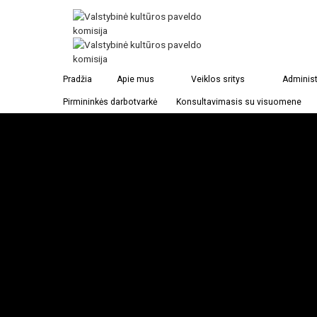
Pradžia
Apie mus
Veiklos sritys
Administ
Pirmininkės darbotvarkė
Konsultavimasis su visuomene