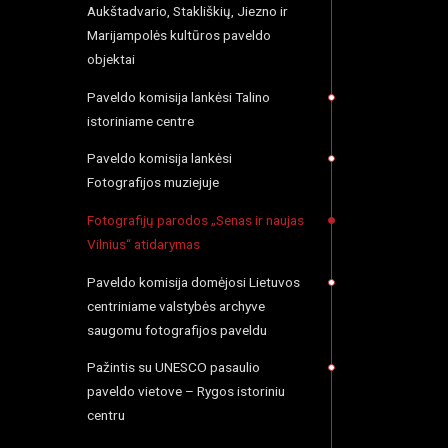
Aukštadvario, Stakliškių, Jiezno ir
Marijampolės kultūros paveldo
objektai
Paveldo komisija lankėsi Talino
istoriniame centre
Paveldo komisija lankėsi
Fotografijos muziejuje
Fotografijų parodos „Senas ir naujas
Vilnius“ atidarymas
Paveldo komisija domėjosi Lietuvos
centriniame valstybės archyve
saugomu fotografijos paveldu
Pažintis su UNESCO pasaulio
paveldo vietove – Rygos istoriniu
centru