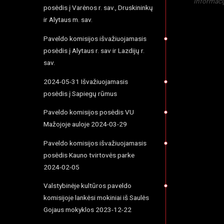
Informaci
posėdis į Varėnos r. sav., Druskininkų
ir Alytaus m. sav.
Paveldo komisijos išvažiuojamasis
posėdis į Alytaus r. sav ir Lazdijų r.
sav.
2024-05-31 Išvažiuojamasis
posėdis į Sapiegų rūmus
Paveldo komisijos posėdis VU
Mažojoje auloje 2024-03-29
Paveldo komisijos išvažiuojamasis
posėdis Kauno tvirtovės parke
2024-02-05
Valstybinėje kultūros paveldo
komisijoje lankėsi mokiniai iš Saulės
Gojaus mokyklos 2023-12-22