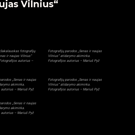
ujas Vilnius“
Sakalauskas fotografijų
Fotografijų parodos „Senas ir naujas
nas ir naujas Vilnius“
Vilnius“ atidarymo akimirka.
Fotografijos autorius –
Fotografijos autorius – Mariuš Pyž
 parodos „Senas ir naujas
Fotografijų parodos „Senas ir naujas
idarymo akimirka.
Vilnius“ atidarymo akimirka.
s autorius – Mariuš Pyž
Fotografijos autorius – Mariuš Pyž
 parodos „Senas ir naujas
idarymo akimirka.
s autorius – Mariuš Pyž