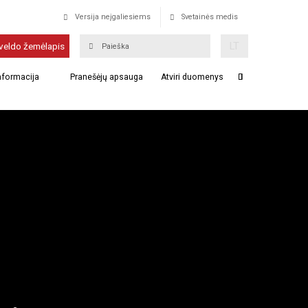
Versija neįgaliesiems
Svetainės medis
LT
veldo žemėlapis
informacija
Pranešėjų apsauga
Atviri duomenys