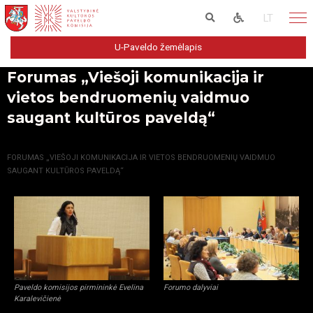
LT
U-Paveldo žemėlapis
Forumas „Viešoji komunikacija ir
vietos bendruomenių vaidmuo
saugant kultūros paveldą“
PRADŽIA
GALERIJA
FORUMAS „VIEŠOJI KOMUNIKACIJA IR VIETOS BENDRUOMENIŲ VAIDMUO
SAUGANT KULTŪROS PAVELDĄ“
Paveldo komisijos pirmininkė Evelina
Forumo dalyviai
Karalevičienė