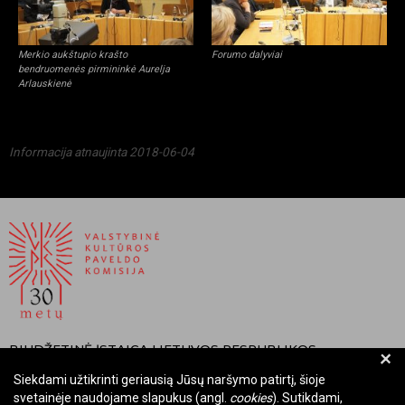
Merkio aukštupio krašto
Forumo dalyviai
bendruomenės pirmininkė Aurelja
Arlauskienė
Informacija atnaujinta 2018-06-04
BIUDŽETINĖ ĮSTAIGA LIETUVOS RESPUBLIKOS
+
VALSTYBINĖ KULTŪROS PAVELDO KOMISIJA
Siekdami užtikrinti geriausią Jūsų naršymo patirtį, šioje
svetainėje naudojame slapukus (angl.
cookies
). Sutikdami,
Įmonės kodas: Juridinių asmenų registre 288700520