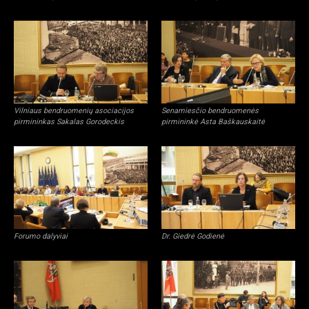
Vilniaus bendruomenių asociacijos
Senamiesčio bendruomenės
pirmininkas Sakalas Gorodeckis
pirmininkė Asta Baškauskaitė
Forumo dalyviai
Dr. Giedrė Godienė