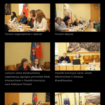
Forumo organizatoriai ir dalyviai
Forumo dalyviai
Lietuvos vietos bendruomenių
Paveldo komisijos nariai Jūratė
organizacijų sąjungos pirmininkė Reda
Markevičienė ir Donatas
Kneizevičienė ir Paveldo komisijos
Brandišauskas
narė Andrijana Filinaitė