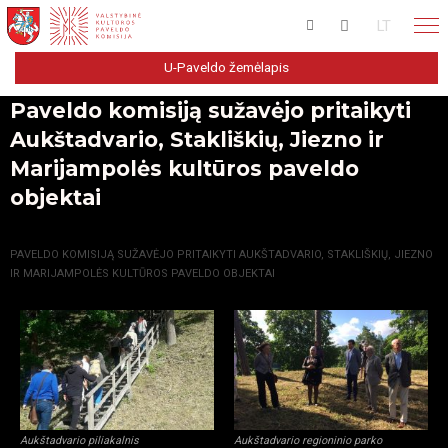
LT
U-Paveldo žemėlapis
Paveldo komisiją sužavėjo pritaikyti
Aukštadvario, Stakliškių, Jiezno ir
Marijampolės kultūros paveldo
objektai
PRADŽIA
GALERIJA
PAVELDO KOMISIJĄ SUŽAVĖJO PRITAIKYTI AUKŠTADVARIO, STAKLIŠKIŲ, JIEZNO
IR MARIJAMPOLĖS KULTŪROS PAVELDO OBJEKTAI
Aukštadvario piliakalnis
Aukštadvario regioninio parko