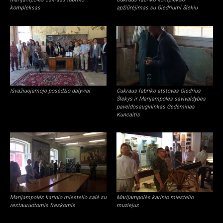
kompleksas
apžiūrėjimas su Giedriumi Šlekiu
Išvažiuojamojo posėdžio dalyviai
Cukraus fabriko atstovas Giedrius
Šlekys ir Marijampolės savivaldybės
paveldosaugininkas Gedeminas
Kuncaitis
Marijampolės karinio miestelio salė su
Marijampolės karinio miestelio
restauruotomis freskomis
muziejus