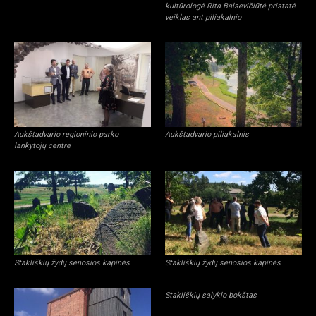
kultūrologė Rita Balsevičiūtė pristatė
veiklas ant piliakalnio
Aukštadvario regioninio parko
Aukštadvario piliakalnis
lankytojų centre
Stakliškių žydų senosios kapinės
Stakliškių žydų senosios kapinės
Stakliškių salyklo bokštas