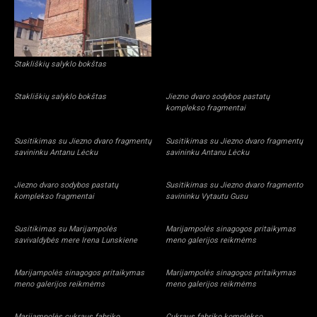
Stakliškių salyklo bokštas
Stakliškių salyklo bokštas
Jiezno dvaro sodybos pastatų
komplekso fragmentai
Susitikimas su Jiezno dvaro fragmentų
Susitikimas su Jiezno dvaro fragmentų
savininku Antanu Lėcku
savininku Antanu Lėcku
Jiezno dvaro sodybos pastatų
Susitikimas su Jiezno dvaro fragmento
komplekso fragmentai
savininku Vytautu Gusu
Susitikimas su Marijampolės
Marijampolės sinagogos pritaikymas
savivaldybės mere Irena Lunskiene
meno galerijos reikmėms
Marijampolės sinagogos pritaikymas
Marijampolės sinagogos pritaikymas
meno galerijos reikmėms
meno galerijos reikmėms
Marijampolės cukraus fabriko
Cukraus fabriko komplekso