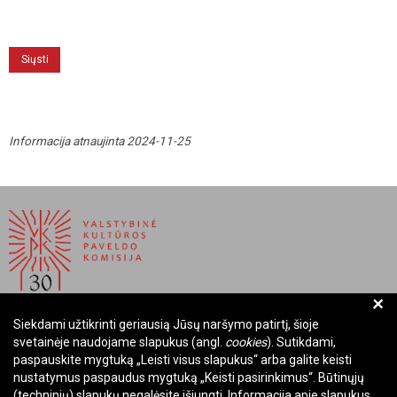
Informacija atnaujinta 2024-11-25
+
Siekdami užtikrinti geriausią Jūsų naršymo patirtį, šioje
BIUDŽETINĖ ĮSTAIGA LIETUVOS RESPUBLIKOS
svetainėje naudojame slapukus (angl.
cookies
). Sutikdami,
VALSTYBINĖ KULTŪROS PAVELDO KOMISIJA
paspauskite mygtuką „Leisti visus slapukus“ arba galite keisti
nustatymus paspaudus mygtuką „Keisti pasirinkimus“. Būtinųjų
Įmonės kodas: Juridinių asmenų registre 288700520
(techninių) slapukų negalėsite išjungti. Informacija apie slapukus