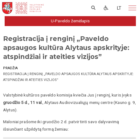
LT
U-Paveldo žemėlapis
Registracija į renginį „Paveldo
apsaugos kultūra Alytaus apskrityje:
atspindžiai ir ateities vizijos”
PRADŽIA
REGISTRACIJA Į RENGINĮ „PAVELDO APSAUGOS KULTŪRA ALYTAUS APSKRITYJE:
ATSPINDŽIAI IR ATEITIES VIZIJOS”
Valstybinė kultūros paveldo komisija kviečia Jus į renginį, kuris įvyks
gruodžio 5 d., 11 val.
, Alytaus Audiovizualiųjų menų centre (Kauno g. 9,
Alytus).
Maloniai prašome iki gruodžio 2 d. patvirtinti savo dalyvavimą
išsiunčiant užpildytą formą žemiau: