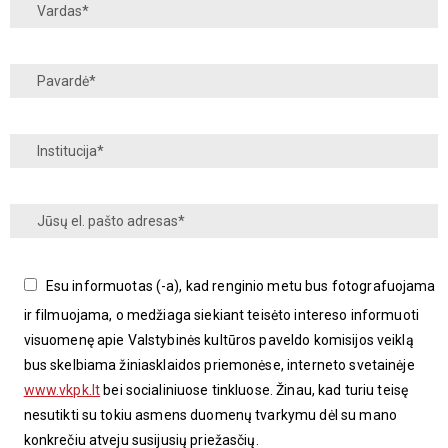
Esu informuotas (-a), kad renginio metu bus fotografuojama
ir filmuojama, o medžiaga siekiant teisėto intereso informuoti
visuomenę apie Valstybinės kultūros paveldo komisijos veiklą
bus skelbiama žiniasklaidos priemonėse, interneto svetainėje
www.vkpk.lt
bei socialiniuose tinkluose. Žinau, kad turiu teisę
nesutikti su tokiu asmens duomenų tvarkymu dėl su mano
konkrečiu atveju susijusių priežasčių.