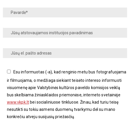
Esu informuotas (-a), kad renginio metu bus fotografuojama
ir filmuojama, o medžiaga siekiant teisėto intereso informuoti
visuomenę apie Valstybinės kultūros paveldo komisijos veiklą
bus skelbiama žiniasklaidos priemonėse, interneto svetainėje
www.vkpk.lt
bei socialiniuose tinkluose. Žinau, kad turiu teisę
nesutikti su tokiu asmens duomenų tvarkymu dėl su mano
konkrečiu atveju susijusių priežasčių.