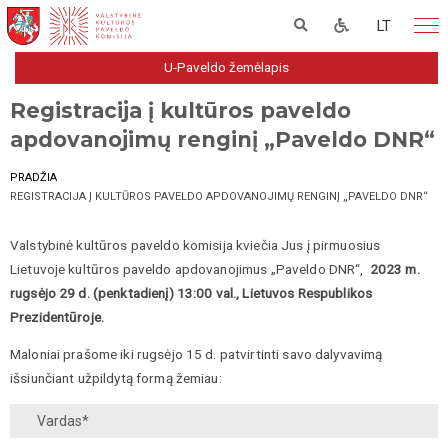
LT
U-Paveldo žemėlapis
Registracija į kultūros paveldo
apdovanojimų renginį „Paveldo DNR“
PRADŽIA
REGISTRACIJA Į KULTŪROS PAVELDO APDOVANOJIMŲ RENGINĮ „PAVELDO DNR“
Valstybinė kultūros paveldo komisija kviečia Jus į pirmuosius
Lietuvoje kultūros paveldo apdovanojimus „Paveldo DNR“,
2023 m.
rugsėjo 29 d. (penktadienį) 13:00 val., Lietuvos Respublikos
Prezidentūroje.
Maloniai prašome iki rugsėjo 15 d. patvirtinti savo dalyvavimą
išsiunčiant užpildytą formą žemiau: