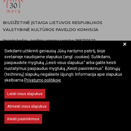
BIUDŽETINĖ ĮSTAIGA LIETUVOS RESPUBLIKOS
VALSTYBINĖ KULTŪROS PAVELDO KOMISIJA
Įmonės kodas: Juridinių asmenų registre 288700520
+
Adresas: Rūdninkų g. 13, 01135 Vilnius
Siekdami užtikrinti geriausią Jūsų naršymo patirtį, šioje
Telefonas: +370 699 13972
svetainėje naudojame slapukus (angl.
cookies
). Sutikdami,
El. paštas: komisija@vkpk.lt
paspauskite mygtuką „Leisti visus slapukus“ arba galite keisti
nustatymus paspaudus mygtuką „Keisti pasirinkimus“. Būtinųjų
BENDRAUKIME
(techninių) slapukų negalėsite išjungti. Informacija apie slapukus
skelbiama
Privatumo politikoje
.
Leisti visus slapukus
© 2026 Valstybinė kultūros paveldo komisija. Visos teisės saugomos.
Keisti slapukų nustatymus
Atmesti visus slapukus
Keisti pasirinkimus