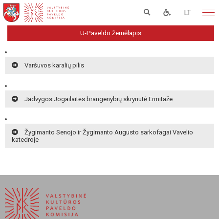
LT
U-Paveldo žemėlapis
Varšuvos karalių pilis
Jadvygos Jogailaitės brangenybių skrynutė Ermitaže
Žygimanto Senojo ir Žygimanto Augusto sarkofagai Vavelio
katedroje