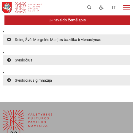
LT
U-Paveldo žemėlapis
Seinų Švč. Mergelės Marijos bazilika ir vienuolynas
Svisločius
Svisločiaus gimnazija