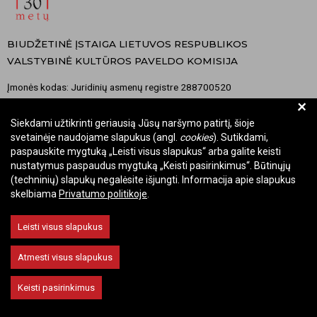
BIUDŽETINĖ ĮSTAIGA LIETUVOS RESPUBLIKOS
VALSTYBINĖ KULTŪROS PAVELDO KOMISIJA
Įmonės kodas: Juridinių asmenų registre 288700520
+
Adresas: Rūdninkų g. 13, 01135 Vilnius
Telefonas: +370 699 13972
Siekdami užtikrinti geriausią Jūsų naršymo patirtį, šioje
svetainėje naudojame slapukus (angl.
cookies
). Sutikdami,
El. paštas: komisija@vkpk.lt
paspauskite mygtuką „Leisti visus slapukus“ arba galite keisti
BENDRAUKIME
nustatymus paspaudus mygtuką „Keisti pasirinkimus“. Būtinųjų
(techninių) slapukų negalėsite išjungti. Informacija apie slapukus
skelbiama
Privatumo politikoje
.
© 2026 Valstybinė kultūros paveldo komisija. Visos teisės saugomos.
Leisti visus slapukus
Keisti slapukų nustatymus
Atmesti visus slapukus
Keisti pasirinkimus