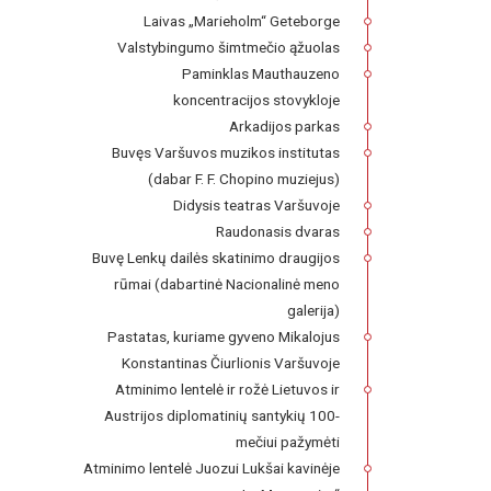
Laivas „Marieholm“ Geteborge
Valstybingumo šimtmečio ąžuolas
Paminklas Mauthauzeno
koncentracijos stovykloje
Arkadijos parkas
Buvęs Varšuvos muzikos institutas
(dabar F. F. Chopino muziejus)
Didysis teatras Varšuvoje
Raudonasis dvaras
Buvę Lenkų dailės skatinimo draugijos
rūmai (dabartinė Nacionalinė meno
galerija)
Pastatas, kuriame gyveno Mikalojus
Konstantinas Čiurlionis Varšuvoje
Atminimo lentelė ir rožė Lietuvos ir
Austrijos diplomatinių santykių 100-
mečiui pažymėti
Atminimo lentelė Juozui Lukšai kavinėje