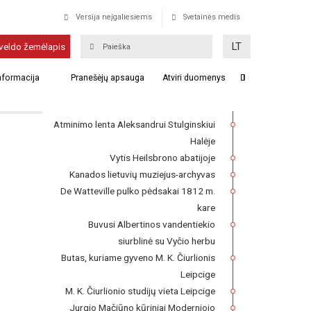
Versija neįgaliesiems
Svetainės medis
Krevas
LT
veldo žemėlapis
Franckesche Stiftungen kompleksas,
informacija
Pranešėjų apsauga
Atviri duomenys
kuriame 1727–1740 m. veikė Lietuvių
seminaras
Atminimo lenta Aleksandrui Stulginskiui
Halėje
Vytis Heilsbrono abatijoje
Kanados lietuvių muziejus-archyvas
De Watteville pulko pėdsakai 1812 m.
kare
Buvusi Albertinos vandentiekio
siurblinė su Vyčio herbu
Butas, kuriame gyveno M. K. Čiurlionis
Leipcige
M. K. Čiurlionio studijų vieta Leipcige
Jurgio Mačiūno kūriniai Moderniojo