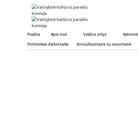
Krėvos pilis
Pradžia
Apie mus
Veiklos sritys
Administ
Pirmininkės darbotvarkė
Konsultavimasis su visuomene
Krevas