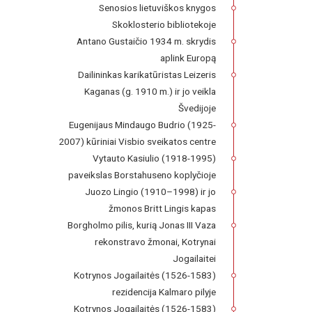
Senosios lietuviškos knygos
Skoklosterio bibliotekoje
Antano Gustaičio 1934 m. skrydis
aplink Europą
Dailininkas karikatūristas Leizeris
Kaganas (g. 1910 m.) ir jo veikla
Švedijoje
Eugenijaus Mindaugo Budrio (1925-
2007) kūriniai Visbio sveikatos centre
Vytauto Kasiulio (1918-1995)
paveikslas Borstahuseno koplyčioje
Juozo Lingio (1910–1998) ir jo
žmonos Britt Lingis kapas
Borgholmo pilis, kurią Jonas III Vaza
rekonstravo žmonai, Kotrynai
Jogailaitei
Kotrynos Jogailaitės (1526-1583)
rezidencija Kalmaro pilyje
Kotrynos Jogailaitės (1526-1583)