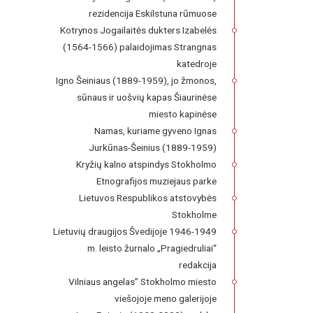
rezidencija Eskilstuna rūmuose
Kotrynos Jogailaitės dukters Izabelės
(1564-1566) palaidojimas Strangnas
katedroje
Igno Šeiniaus (1889-1959), jo žmonos,
sūnaus ir uošvių kapas Šiaurinėse
miesto kapinėse
Namas, kuriame gyveno Ignas
Jurkūnas-Šeinius (1889-1959)
Kryžių kalno atspindys Stokholmo
Etnografijos muziejaus parke
Lietuvos Respublikos atstovybės
Stokholme
Lietuvių draugijos Švedijoje 1946-1949
m. leisto žurnalo „Pragiedruliai“
redakcija
Vilniaus angelas” Stokholmo miesto
viešojoje meno galerijoje