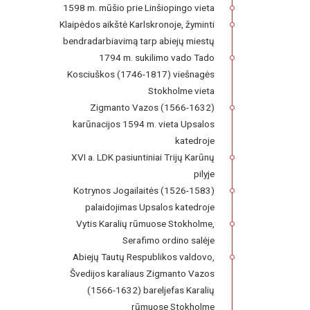
1598 m. mūšio prie Linšiopingo vieta
Klaipėdos aikštė Karlskronoje, žyminti
bendradarbiavimą tarp abiejų miestų
1794 m. sukilimo vado Tado
Kosciuškos (1746-1817) viešnagės
Stokholme vieta
Zigmanto Vazos (1566-1632)
karūnacijos 1594 m. vieta Upsalos
katedroje
XVI a. LDK pasiuntiniai Trijų Karūnų
pilyje
Kotrynos Jogailaitės (1526-1583)
palaidojimas Upsalos katedroje
Vytis Karalių rūmuose Stokholme,
Serafimo ordino salėje
Abiejų Tautų Respublikos valdovo,
Švedijos karaliaus Zigmanto Vazos
(1566-1632) bareljefas Karalių
rūmuose Stokholme