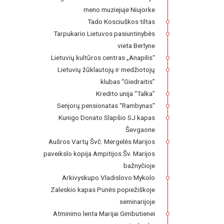
meno muziejuje Niujorke
Tado Kosciuškos tiltas
Tarpukario Lietuvos pasiuntinybės
vieta Berlyne
Lietuvių kultūros centras „Anapilis“
Lietuvių žūklautojų ir medžiotojų
klubas “Giedraitis”
Kredito unija “Talka”
Senjorų pensionatas “Rambynas"
Kunigo Donato Slapšio SJ kapas
Ševgaone
Aušros Vartų Švč. Mergelės Marijos
paveikslo kopija Ampitijos Šv. Marijos
bažnyčioje
Arkivyskupo Vladislovo Mykolo
Zaleskio kapas Punės popiežiškoje
seminarijoje
Atminimo lenta Marijai Gimbutienei