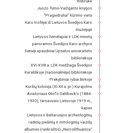
Insbruke
Juozo Tumo-Vaižganto knygos
"Pragiedruliai" kūrimo vieta
Karo trofėjai iš Lietuvos Švedijos Karo
muziejuje
Lietuvos žemėlapiai ir LDK miestų
panoramos Švedijos Karo archyve
Senieji spaudiniai Upsalos universiteto
bibliotekoje
XVI-XVIII a. LDK medžiaga Švedijos
Karališkoje (nacionalinėje) bibliotekoje
Prekybiniai ryšiai Birkoje
Kuršių kolonija (XI-XII a. pr.) Kurajolme
Aviatoriaus Olof’o Dahlbeck’o (1884-
1930), tarnavusio Lietuvoje 1919 m.,
kapas
Lietuvos ir Baltarusijos archeologinių
radinių piešinių ir mitologinių vaizdų
albumas (rankraštis) „Necrolithuanica“