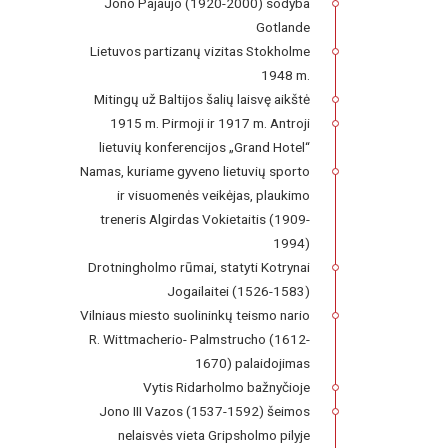
Jono Pajaujo (1920-2000) sodyba
Gotlande
Lietuvos partizanų vizitas Stokholme
1948 m.
Mitingų už Baltijos šalių laisvę aikštė
1915 m. Pirmoji ir 1917 m. Antroji
lietuvių konferencijos „Grand Hotel“
Namas, kuriame gyveno lietuvių sporto
ir visuomenės veikėjas, plaukimo
treneris Algirdas Vokietaitis (1909-
1994)
Drotningholmo rūmai, statyti Kotrynai
Jogailaitei (1526-1583)
Vilniaus miesto suolininkų teismo nario
R. Wittmacherio- Palmstrucho (1612-
1670) palaidojimas
Vytis Ridarholmo bažnyčioje
Jono III Vazos (1537-1592) šeimos
nelaisvės vieta Gripsholmo pilyje