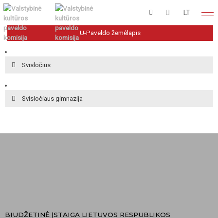
LT
U-Paveldo žemėlapis
Svisločius
Svisločiaus gimnazija
BIUDŽETINĖ ĮSTAIGA LIETUVOS RESPUBLIKOS