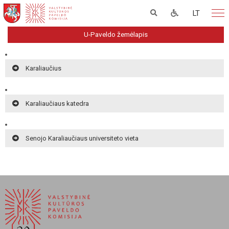
LT
U-Paveldo žemėlapis
Karaliaučius
Karaliaučiaus katedra
Senojo Karaliaučiaus universiteto vieta