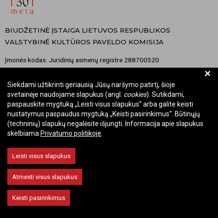
BIUDŽETINĖ ĮSTAIGA LIETUVOS RESPUBLIKOS
VALSTYBINĖ KULTŪROS PAVELDO KOMISIJA
Įmonės kodas: Juridinių asmenų registre 288700520
+
Adresas: Rūdninkų g. 13, 01135 Vilnius
Telefonas: +370 699 13972
Siekdami užtikrinti geriausią Jūsų naršymo patirtį, šioje
svetainėje naudojame slapukus (angl.
cookies
). Sutikdami,
El. paštas: komisija@vkpk.lt
paspauskite mygtuką „Leisti visus slapukus“ arba galite keisti
BENDRAUKIME
nustatymus paspaudus mygtuką „Keisti pasirinkimus“. Būtinųjų
(techninių) slapukų negalėsite išjungti. Informacija apie slapukus
skelbiama
Privatumo politikoje
.
© 2026 Valstybinė kultūros paveldo komisija. Visos teisės saugomos.
Leisti visus slapukus
Keisti slapukų nustatymus
Atmesti visus slapukus
Keisti pasirinkimus