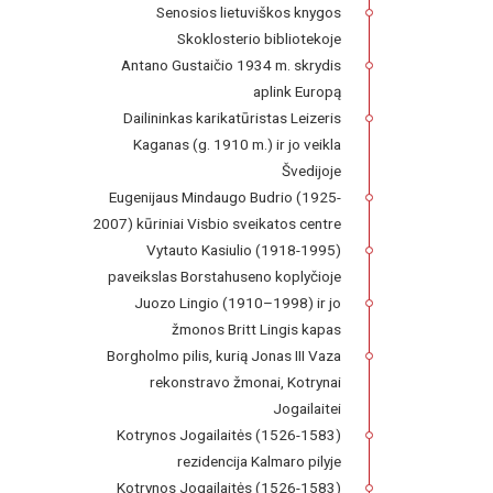
Senosios lietuviškos knygos
Skoklosterio bibliotekoje
Antano Gustaičio 1934 m. skrydis
aplink Europą
Dailininkas karikatūristas Leizeris
Kaganas (g. 1910 m.) ir jo veikla
Švedijoje
Eugenijaus Mindaugo Budrio (1925-
2007) kūriniai Visbio sveikatos centre
Vytauto Kasiulio (1918-1995)
paveikslas Borstahuseno koplyčioje
Juozo Lingio (1910–1998) ir jo
žmonos Britt Lingis kapas
Borgholmo pilis, kurią Jonas III Vaza
rekonstravo žmonai, Kotrynai
Jogailaitei
Kotrynos Jogailaitės (1526-1583)
rezidencija Kalmaro pilyje
Kotrynos Jogailaitės (1526-1583)