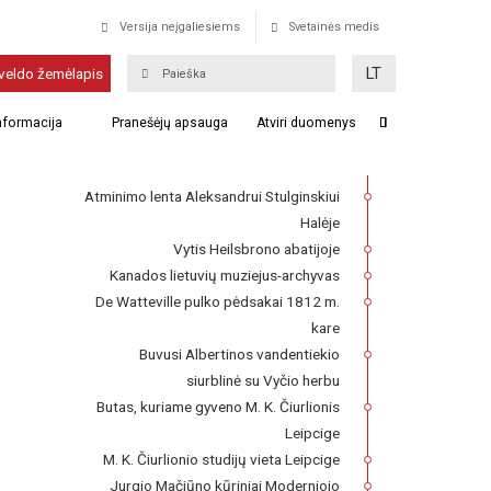
Versija neįgaliesiems
Svetainės medis
Polockas
LT
veldo žemėlapis
Franckesche Stiftungen kompleksas,
informacija
Pranešėjų apsauga
Atviri duomenys
kuriame 1727–1740 m. veikė Lietuvių
seminaras
Atminimo lenta Aleksandrui Stulginskiui
Halėje
Vytis Heilsbrono abatijoje
Kanados lietuvių muziejus-archyvas
De Watteville pulko pėdsakai 1812 m.
kare
Buvusi Albertinos vandentiekio
siurblinė su Vyčio herbu
Butas, kuriame gyveno M. K. Čiurlionis
Leipcige
M. K. Čiurlionio studijų vieta Leipcige
Jurgio Mačiūno kūriniai Moderniojo