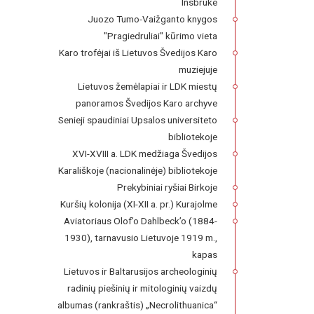
Insbruke
Juozo Tumo-Vaižganto knygos
"Pragiedruliai" kūrimo vieta
Karo trofėjai iš Lietuvos Švedijos Karo
muziejuje
Lietuvos žemėlapiai ir LDK miestų
panoramos Švedijos Karo archyve
Senieji spaudiniai Upsalos universiteto
bibliotekoje
XVI-XVIII a. LDK medžiaga Švedijos
Karališkoje (nacionalinėje) bibliotekoje
Prekybiniai ryšiai Birkoje
Kuršių kolonija (XI-XII a. pr.) Kurajolme
Aviatoriaus Olof’o Dahlbeck’o (1884-
1930), tarnavusio Lietuvoje 1919 m.,
kapas
Lietuvos ir Baltarusijos archeologinių
radinių piešinių ir mitologinių vaizdų
albumas (rankraštis) „Necrolithuanica“