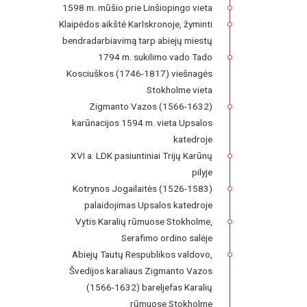
1598 m. mūšio prie Linšiopingo vieta
Klaipėdos aikštė Karlskronoje, žyminti
bendradarbiavimą tarp abiejų miestų
1794 m. sukilimo vado Tado
Kosciuškos (1746-1817) viešnagės
Stokholme vieta
Zigmanto Vazos (1566-1632)
karūnacijos 1594 m. vieta Upsalos
katedroje
XVI a. LDK pasiuntiniai Trijų Karūnų
pilyje
Kotrynos Jogailaitės (1526-1583)
palaidojimas Upsalos katedroje
Vytis Karalių rūmuose Stokholme,
Serafimo ordino salėje
Abiejų Tautų Respublikos valdovo,
Švedijos karaliaus Zigmanto Vazos
(1566-1632) bareljefas Karalių
rūmuose Stokholme