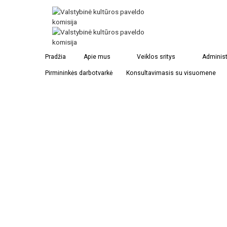
Polockas
Pradžia
Apie mus
Veiklos sritys
Administ
Pirmininkės darbotvarkė
Konsultavimasis su visuomene