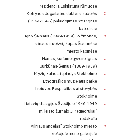
rezidencija Eskilstuna rūmuose
Kotrynos Jogailaitės dukters Izabelės
(1564-1566) palaidojimas Strangnas
katedroje
Igno Šeiniaus (1889-1959), jo žmonos,
sūnaus ir uošvių kapas Šiaurinėse
miesto kapinėse
Namas, kuriame gyveno Ignas
Jurkūnas-Šeinius (1889-1959)
Kryžių kalno atspindys Stokholmo
Etnografijos muziejaus parke
Lietuvos Respublikos atstovybės
Stokholme
Lietuvių draugijos Švedijoje 1946-1949
m. leisto žurnalo „Pragiedruliai“
redakcija
Vilniaus angelas” Stokholmo miesto
viešojoje meno galerijoje