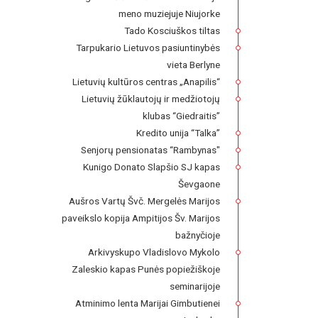
meno muziejuje Niujorke
Tado Kosciuškos tiltas
Tarpukario Lietuvos pasiuntinybės
vieta Berlyne
Lietuvių kultūros centras „Anapilis“
Lietuvių žūklautojų ir medžiotojų
klubas “Giedraitis”
Kredito unija “Talka”
Senjorų pensionatas “Rambynas"
Kunigo Donato Slapšio SJ kapas
Ševgaone
Aušros Vartų Švč. Mergelės Marijos
paveikslo kopija Ampitijos Šv. Marijos
bažnyčioje
Arkivyskupo Vladislovo Mykolo
Zaleskio kapas Punės popiežiškoje
seminarijoje
Atminimo lenta Marijai Gimbutienei