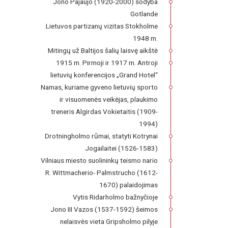
Jono Pajaujo (1920-2000) sodyba
Gotlande
Lietuvos partizanų vizitas Stokholme
1948 m.
Mitingų už Baltijos šalių laisvę aikštė
1915 m. Pirmoji ir 1917 m. Antroji
lietuvių konferencijos „Grand Hotel“
Namas, kuriame gyveno lietuvių sporto
ir visuomenės veikėjas, plaukimo
treneris Algirdas Vokietaitis (1909-
1994)
Drotningholmo rūmai, statyti Kotrynai
Jogailaitei (1526-1583)
Vilniaus miesto suolininkų teismo nario
R. Wittmacherio- Palmstrucho (1612-
1670) palaidojimas
Vytis Ridarholmo bažnyčioje
Jono III Vazos (1537-1592) šeimos
nelaisvės vieta Gripsholmo pilyje