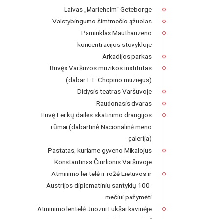
Laivas „Marieholm“ Geteborge
Valstybingumo šimtmečio ąžuolas
Paminklas Mauthauzeno
koncentracijos stovykloje
Arkadijos parkas
Buvęs Varšuvos muzikos institutas
(dabar F. F. Chopino muziejus)
Didysis teatras Varšuvoje
Raudonasis dvaras
Buvę Lenkų dailės skatinimo draugijos
rūmai (dabartinė Nacionalinė meno
galerija)
Pastatas, kuriame gyveno Mikalojus
Konstantinas Čiurlionis Varšuvoje
Atminimo lentelė ir rožė Lietuvos ir
Austrijos diplomatinių santykių 100-
mečiui pažymėti
Atminimo lentelė Juozui Lukšai kavinėje