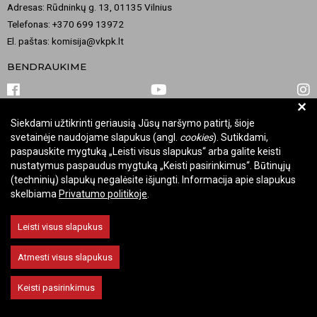
Adresas: Rūdninkų g. 13, 01135 Vilnius
Telefonas: +370 699 13972
El. paštas: komisija@vkpk.lt
BENDRAUKIME
+
Siekdami užtikrinti geriausią Jūsų naršymo patirtį, šioje
© 2026 Valstybinė kultūros paveldo komisija. Visos teisės saugomos.
svetainėje naudojame slapukus (angl.
cookies
). Sutikdami,
Keisti slapukų nustatymus
paspauskite mygtuką „Leisti visus slapukus“ arba galite keisti
nustatymus paspaudus mygtuką „Keisti pasirinkimus“. Būtinųjų
(techninių) slapukų negalėsite išjungti. Informacija apie slapukus
skelbiama
Privatumo politikoje
.
Leisti visus slapukus
Atmesti visus slapukus
Keisti pasirinkimus