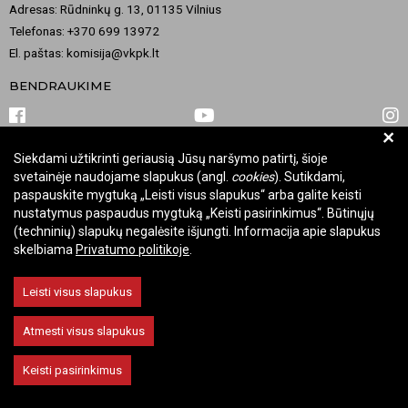
Adresas: Rūdninkų g. 13, 01135 Vilnius
Telefonas: +370 699 13972
El. paštas: komisija@vkpk.lt
BENDRAUKIME
+
Siekdami užtikrinti geriausią Jūsų naršymo patirtį, šioje
© 2026 Valstybinė kultūros paveldo komisija. Visos teisės saugomos.
svetainėje naudojame slapukus (angl.
cookies
). Sutikdami,
Keisti slapukų nustatymus
paspauskite mygtuką „Leisti visus slapukus“ arba galite keisti
nustatymus paspaudus mygtuką „Keisti pasirinkimus“. Būtinųjų
(techninių) slapukų negalėsite išjungti. Informacija apie slapukus
skelbiama
Privatumo politikoje
.
Leisti visus slapukus
Atmesti visus slapukus
Keisti pasirinkimus