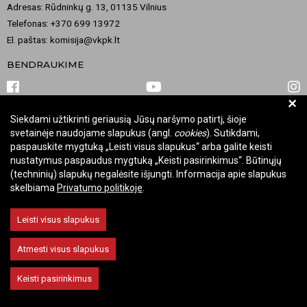
Adresas: Rūdninkų g. 13, 01135 Vilnius
Telefonas: +370 699 13972
El. paštas: komisija@vkpk.lt
BENDRAUKIME
+
Siekdami užtikrinti geriausią Jūsų naršymo patirtį, šioje
© 2026 Valstybinė kultūros paveldo komisija. Visos teisės saugomos.
svetainėje naudojame slapukus (angl.
cookies
). Sutikdami,
Keisti slapukų nustatymus
paspauskite mygtuką „Leisti visus slapukus“ arba galite keisti
nustatymus paspaudus mygtuką „Keisti pasirinkimus“. Būtinųjų
(techninių) slapukų negalėsite išjungti. Informacija apie slapukus
skelbiama
Privatumo politikoje
.
Leisti visus slapukus
Atmesti visus slapukus
Keisti pasirinkimus