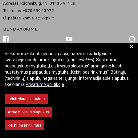
Adresas: Rūdninkų g. 13, 01135 Vilnius
Telefonas: +370 699 13972
El. paštas: komisija@vkpk.lt
BENDRAUKIME
+
Siekdami užtikrinti geriausią Jūsų naršymo patirtį, šioje
© 2026 Valstybinė kultūros paveldo komisija. Visos teisės saugomos.
svetainėje naudojame slapukus (angl.
cookies
). Sutikdami,
Keisti slapukų nustatymus
paspauskite mygtuką „Leisti visus slapukus“ arba galite keisti
nustatymus paspaudus mygtuką „Keisti pasirinkimus“. Būtinųjų
(techninių) slapukų negalėsite išjungti. Informacija apie slapukus
skelbiama
Privatumo politikoje
.
Leisti visus slapukus
Atmesti visus slapukus
Keisti pasirinkimus