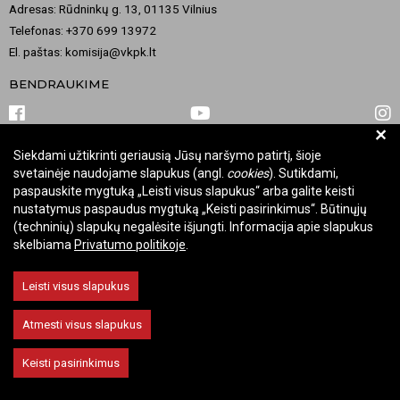
Adresas: Rūdninkų g. 13, 01135 Vilnius
Telefonas: +370 699 13972
El. paštas: komisija@vkpk.lt
BENDRAUKIME
+
Siekdami užtikrinti geriausią Jūsų naršymo patirtį, šioje
© 2026 Valstybinė kultūros paveldo komisija. Visos teisės saugomos.
svetainėje naudojame slapukus (angl.
cookies
). Sutikdami,
Keisti slapukų nustatymus
paspauskite mygtuką „Leisti visus slapukus“ arba galite keisti
nustatymus paspaudus mygtuką „Keisti pasirinkimus“. Būtinųjų
(techninių) slapukų negalėsite išjungti. Informacija apie slapukus
skelbiama
Privatumo politikoje
.
Leisti visus slapukus
Atmesti visus slapukus
Keisti pasirinkimus