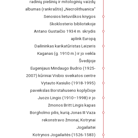
radinių piešinių ir mitologinių vaizdų
albumas (rankraštis) „Necrolithuanica“
Senosios lietuviškos knygos
Skoklosterio bibliotekoje
Antano Gustaičio 1934 m. skrydis
aplink Europą
Dailininkas karikatūristas Leizeris
Kaganas (g. 1910 m.) ir jo veikla
Švedijoje
Eugenijaus Mindaugo Budrio (1925-
2007) kūriniai Visbio sveikatos centre
Vytauto Kasiulio (1918-1995)
paveikslas Borstahuseno koplyčioje
Juozo Lingio (1910–1998) ir jo
žmonos Britt Lingis kapas
Borgholmo pilis, kurią Jonas III Vaza
rekonstravo žmonai, Kotrynai
Jogailaitei
Kotrynos Jogailaitės (1526-1583)