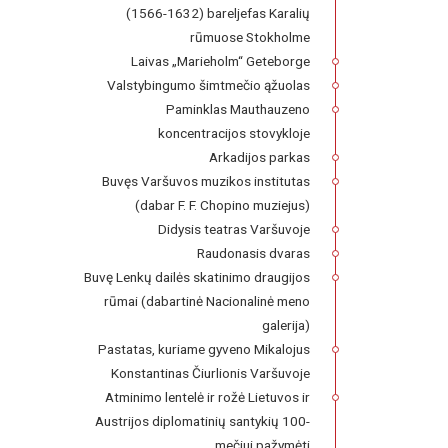
(1566-1632) bareljefas Karalių
rūmuose Stokholme
Laivas „Marieholm“ Geteborge
Valstybingumo šimtmečio ąžuolas
Paminklas Mauthauzeno
koncentracijos stovykloje
Arkadijos parkas
Buvęs Varšuvos muzikos institutas
(dabar F. F. Chopino muziejus)
Didysis teatras Varšuvoje
Raudonasis dvaras
Buvę Lenkų dailės skatinimo draugijos
rūmai (dabartinė Nacionalinė meno
galerija)
Pastatas, kuriame gyveno Mikalojus
Konstantinas Čiurlionis Varšuvoje
Atminimo lentelė ir rožė Lietuvos ir
Austrijos diplomatinių santykių 100-
mečiui pažymėti