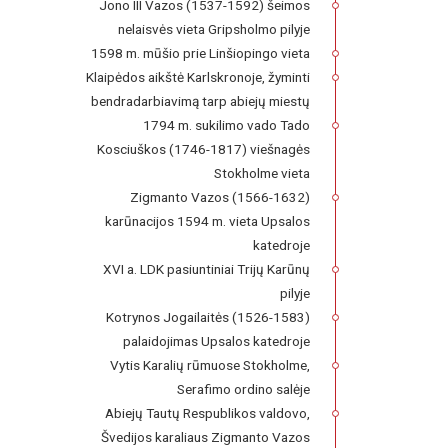
Jono III Vazos (1537-1592) šeimos
nelaisvės vieta Gripsholmo pilyje
1598 m. mūšio prie Linšiopingo vieta
Klaipėdos aikštė Karlskronoje, žyminti
bendradarbiavimą tarp abiejų miestų
1794 m. sukilimo vado Tado
Kosciuškos (1746-1817) viešnagės
Stokholme vieta
Zigmanto Vazos (1566-1632)
karūnacijos 1594 m. vieta Upsalos
katedroje
XVI a. LDK pasiuntiniai Trijų Karūnų
pilyje
Kotrynos Jogailaitės (1526-1583)
palaidojimas Upsalos katedroje
Vytis Karalių rūmuose Stokholme,
Serafimo ordino salėje
Abiejų Tautų Respublikos valdovo,
Švedijos karaliaus Zigmanto Vazos