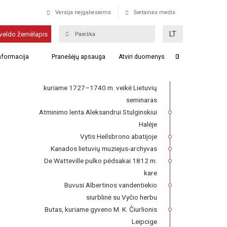
Versija neįgaliesiems
Svetainės medis
Dokumentai Ukrainos
LT
veldo žemėlapis
valstybiname istorijos
archyve
informacija
Pranešėjų apsauga
Atviri duomenys
Franckesche Stiftungen kompleksas,
kuriame 1727–1740 m. veikė Lietuvių
seminaras
Atminimo lenta Aleksandrui Stulginskiui
Halėje
Vytis Heilsbrono abatijoje
Kanados lietuvių muziejus-archyvas
De Watteville pulko pėdsakai 1812 m.
kare
Buvusi Albertinos vandentiekio
siurblinė su Vyčio herbu
Butas, kuriame gyveno M. K. Čiurlionis
Leipcige