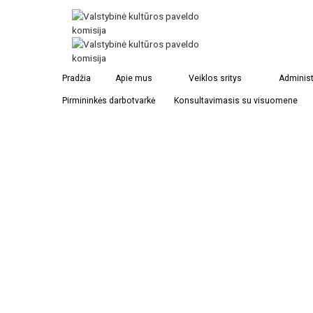
Dokumentai Ukrainos valstybiname istorijos archyve
Pradžia
Apie mus
Veiklos sritys
Administ
Pirmininkės darbotvarkė
Konsultavimasis su visuomene