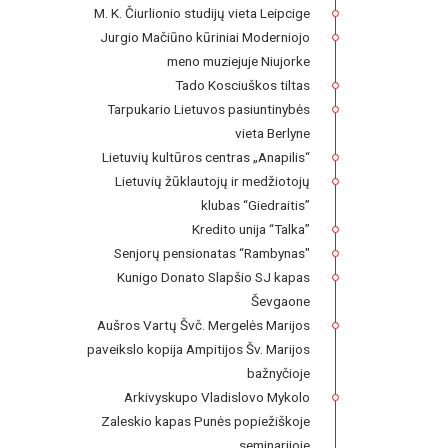
M. K. Čiurlionio studijų vieta Leipcige
Jurgio Mačiūno kūriniai Moderniojo
meno muziejuje Niujorke
Tado Kosciuškos tiltas
Tarpukario Lietuvos pasiuntinybės
vieta Berlyne
Lietuvių kultūros centras „Anapilis“
Lietuvių žūklautojų ir medžiotojų
klubas “Giedraitis”
Kredito unija “Talka”
Senjorų pensionatas “Rambynas"
Kunigo Donato Slapšio SJ kapas
Ševgaone
Aušros Vartų Švč. Mergelės Marijos
paveikslo kopija Ampitijos Šv. Marijos
bažnyčioje
Arkivyskupo Vladislovo Mykolo
Zaleskio kapas Punės popiežiškoje
seminarijoje