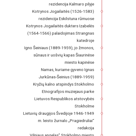
rezidencija Kalmaro pilyje
Kotrynos Jogailaitės (1526-1583)
rezidencija Eskilstuna rūmuose
Kotrynos Jogailaitės dukters Izabelės
(1564-1566) palaidojimas Strangnas
katedroje
Igno Šeiniaus (1889-1959), jo žmonos,
sūnaus ir uošvių kapas Šiaurinėse
miesto kapinėse
Namas, kuriame gyveno Ignas
Jurkūnas-Šeinius (1889-1959)
Kryžių kalno atspindys Stokholmo
Etnografijos muziejaus parke
Lietuvos Respublikos atstovybės
Stokholme
Lietuvių draugijos Švedijoje 1946-1949
m. leisto žurnalo „Pragiedruliai“
redakcija
Vilniaus angelas” Stokholmo miesto