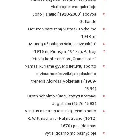
viešojoje meno galerijoje
Jono Pajaujo (1920-2000) sodyba
Gotlande
Lietuvos partizanų vizitas Stokholme
1948 m.
Mitingų už Baltijos šalių laisvę aikštė
1915 m. Pirmoji ir 1917 m. Antroji
lietuvių konferencijos „Grand Hotel“
Namas, kuriame gyveno lietuvių sporto
ir visuomenės veikėjas, plaukimo
treneris Algirdas Vokietaitis (1909-
1994)
Drotningholmo rūmai, statyti Kotrynai
Jogailaitei (1526-1583)
Vilniaus miesto suolininkų teismo nario
R. Wittmacherio- Palmstrucho (1612-
1670) palaidojimas
Vytis Ridarholmo bažnyčioje