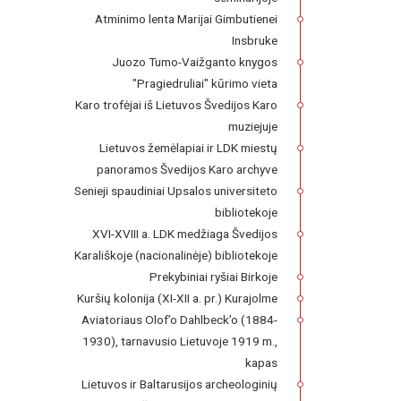
Atminimo lenta Marijai Gimbutienei
Insbruke
Juozo Tumo-Vaižganto knygos
"Pragiedruliai" kūrimo vieta
Karo trofėjai iš Lietuvos Švedijos Karo
muziejuje
Lietuvos žemėlapiai ir LDK miestų
panoramos Švedijos Karo archyve
Senieji spaudiniai Upsalos universiteto
bibliotekoje
XVI-XVIII a. LDK medžiaga Švedijos
Karališkoje (nacionalinėje) bibliotekoje
Prekybiniai ryšiai Birkoje
Kuršių kolonija (XI-XII a. pr.) Kurajolme
Aviatoriaus Olof’o Dahlbeck’o (1884-
1930), tarnavusio Lietuvoje 1919 m.,
kapas
Lietuvos ir Baltarusijos archeologinių