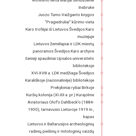
Atminimo lenta Marijai Gimbutienei
Insbruke
Juozo Tumo-Vaižganto knygos
"Pragiedruliai" kūrimo vieta
Karo trofėjai iš Lietuvos Švedijos Karo
muziejuje
Lietuvos žemėlapiai ir LDK miestų
panoramos Švedijos Karo archyve
Senieji spaudiniai Upsalos universiteto
bibliotekoje
XVI-XVIII a. LDK medžiaga Švedijos
Karališkoje (nacionalinėje) bibliotekoje
Prekybiniai ryšiai Birkoje
Kuršių kolonija (XI-XII a. pr.) Kurajolme
Aviatoriaus Olof’o Dahlbeck’o (1884-
1930), tarnavusio Lietuvoje 1919 m.,
kapas
Lietuvos ir Baltarusijos archeologinių
radinių piešinių ir mitologinių vaizdų