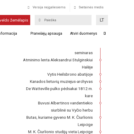
Versija neįgaliesiems
Svetainės medis
Kazimiero Truškausko
LT
veldo žemėlapis
kapas Tiūryje
informacija
Pranešėjų apsauga
Atviri duomenys
Franckesche Stiftungen kompleksas,
kuriame 1727–1740 m. veikė Lietuvių
seminaras
Atminimo lenta Aleksandrui Stulginskiui
Halėje
Vytis Heilsbrono abatijoje
Kanados lietuvių muziejus-archyvas
De Watteville pulko pėdsakai 1812 m.
kare
Buvusi Albertinos vandentiekio
siurblinė su Vyčio herbu
Butas, kuriame gyveno M. K. Čiurlionis
Leipcige
M. K. Čiurlionio studijų vieta Leipcige