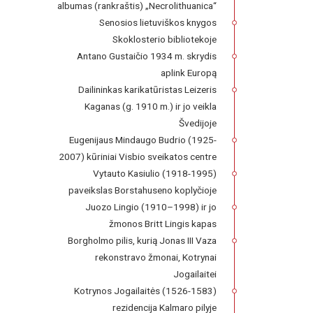
albumas (rankraštis) „Necrolithuanica“
Senosios lietuviškos knygos
Skoklosterio bibliotekoje
Antano Gustaičio 1934 m. skrydis
aplink Europą
Dailininkas karikatūristas Leizeris
Kaganas (g. 1910 m.) ir jo veikla
Švedijoje
Eugenijaus Mindaugo Budrio (1925-
2007) kūriniai Visbio sveikatos centre
Vytauto Kasiulio (1918-1995)
paveikslas Borstahuseno koplyčioje
Juozo Lingio (1910–1998) ir jo
žmonos Britt Lingis kapas
Borgholmo pilis, kurią Jonas III Vaza
rekonstravo žmonai, Kotrynai
Jogailaitei
Kotrynos Jogailaitės (1526-1583)
rezidencija Kalmaro pilyje