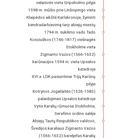
nelaisvės vieta Gripsholmo pilyje
1598 m. mūšio prie Linšiopingo vieta
Klaipėdos aikštė Karlskronoje, žyminti
bendradarbiavimą tarp abiejų miestų
1794 m. sukilimo vado Tado
Kosciuškos (1746-1817) viešnagės
Stokholme vieta
Zigmanto Vazos (1566-1632)
karūnacijos 1594 m. vieta Upsalos
katedroje
XVI a. LDK pasiuntiniai Trijų Karūnų
pilyje
Kotrynos Jogailaitės (1526-1583)
palaidojimas Upsalos katedroje
Vytis Karalių rūmuose Stokholme,
Serafimo ordino salėje
Abiejų Tautų Respublikos valdovo,
Švedijos karaliaus Zigmanto Vazos
(1566-1632) bareljefas Karalių