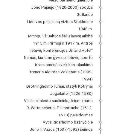
viešojoje meno galerijoje
Jono Pajaujo (1920-2000) sodyba
Gotlande
Lietuvos partizanų vizitas Stokholme
1948 m.
Mitingų už Baltijos šalių laisvę aikštė
1915 m. Pirmoji ir 1917 m. Antroji
lietuvių konferencijos „Grand Hotel“
Namas, kuriame gyveno lietuvių sporto
ir visuomenės veikėjas, plaukimo
treneris Algirdas Vokietaitis (1909-
1994)
Drotningholmo rūmai, statyti Kotrynai
Jogailaitei (1526-1583)
Vilniaus miesto suolininkų teismo nario
R. Wittmacherio- Palmstrucho (1612-
1670) palaidojimas
Vytis Ridarholmo bažnyčioje
Jono III Vazos (1537-1592) šeimos