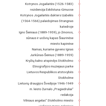
Kotrynos Jogailaitės (1526-1583)
rezidencija Eskilstuna rūmuose
Kotrynos Jogailaitės dukters Izabelės
(1564-1566) palaidojimas Strangnas
katedroje
Igno Šeiniaus (1889-1959), jo žmonos,
sūnaus ir uošvių kapas Šiaurinėse
miesto kapinėse
Namas, kuriame gyveno Ignas
Jurkūnas-Šeinius (1889-1959)
Kryžių kalno atspindys Stokholmo
Etnografijos muziejaus parke
Lietuvos Respublikos atstovybės
Stokholme
Lietuvių draugijos Švedijoje 1946-1949
m. leisto žurnalo „Pragiedruliai“
redakcija
Vilniaus angelas” Stokholmo miesto