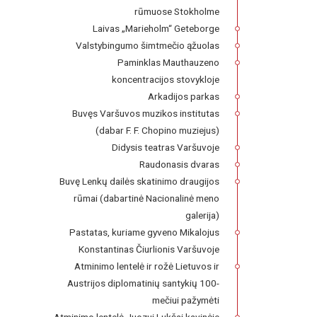
rūmuose Stokholme
Laivas „Marieholm“ Geteborge
Valstybingumo šimtmečio ąžuolas
Paminklas Mauthauzeno
koncentracijos stovykloje
Arkadijos parkas
Buvęs Varšuvos muzikos institutas
(dabar F. F. Chopino muziejus)
Didysis teatras Varšuvoje
Raudonasis dvaras
Buvę Lenkų dailės skatinimo draugijos
rūmai (dabartinė Nacionalinė meno
galerija)
Pastatas, kuriame gyveno Mikalojus
Konstantinas Čiurlionis Varšuvoje
Atminimo lentelė ir rožė Lietuvos ir
Austrijos diplomatinių santykių 100-
mečiui pažymėti