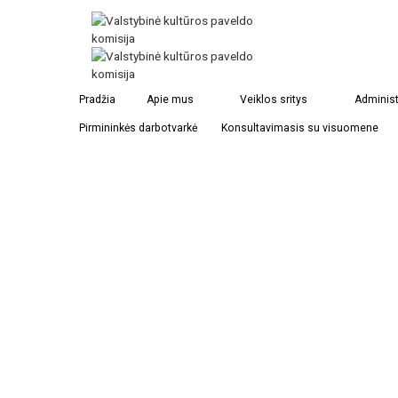
Kazimiero Truškausko kapas Tiūryje
Pradžia
Apie mus
Veiklos sritys
Administ
Pirmininkės darbotvarkė
Konsultavimasis su visuomene