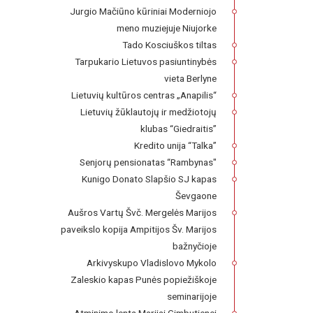
Jurgio Mačiūno kūriniai Moderniojo
meno muziejuje Niujorke
Tado Kosciuškos tiltas
Tarpukario Lietuvos pasiuntinybės
vieta Berlyne
Lietuvių kultūros centras „Anapilis“
Lietuvių žūklautojų ir medžiotojų
klubas “Giedraitis”
Kredito unija “Talka”
Senjorų pensionatas “Rambynas"
Kunigo Donato Slapšio SJ kapas
Ševgaone
Aušros Vartų Švč. Mergelės Marijos
paveikslo kopija Ampitijos Šv. Marijos
bažnyčioje
Arkivyskupo Vladislovo Mykolo
Zaleskio kapas Punės popiežiškoje
seminarijoje