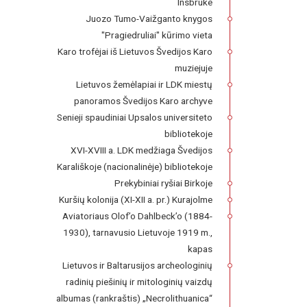
Insbruke
Juozo Tumo-Vaižganto knygos
"Pragiedruliai" kūrimo vieta
Karo trofėjai iš Lietuvos Švedijos Karo
muziejuje
Lietuvos žemėlapiai ir LDK miestų
panoramos Švedijos Karo archyve
Senieji spaudiniai Upsalos universiteto
bibliotekoje
XVI-XVIII a. LDK medžiaga Švedijos
Karališkoje (nacionalinėje) bibliotekoje
Prekybiniai ryšiai Birkoje
Kuršių kolonija (XI-XII a. pr.) Kurajolme
Aviatoriaus Olof’o Dahlbeck’o (1884-
1930), tarnavusio Lietuvoje 1919 m.,
kapas
Lietuvos ir Baltarusijos archeologinių
radinių piešinių ir mitologinių vaizdų
albumas (rankraštis) „Necrolithuanica“