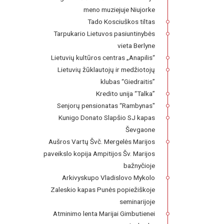
meno muziejuje Niujorke
Tado Kosciuškos tiltas
Tarpukario Lietuvos pasiuntinybės
vieta Berlyne
Lietuvių kultūros centras „Anapilis“
Lietuvių žūklautojų ir medžiotojų
klubas “Giedraitis”
Kredito unija “Talka”
Senjorų pensionatas “Rambynas"
Kunigo Donato Slapšio SJ kapas
Ševgaone
Aušros Vartų Švč. Mergelės Marijos
paveikslo kopija Ampitijos Šv. Marijos
bažnyčioje
Arkivyskupo Vladislovo Mykolo
Zaleskio kapas Punės popiežiškoje
seminarijoje
Atminimo lenta Marijai Gimbutienei