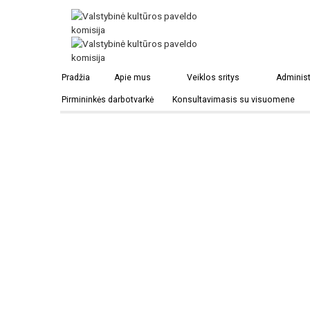
Benicos Švč. Trejybės bažnyčia
Pradžia
Apie mus
Veiklos sritys
Administ
Pirmininkės darbotvarkė
Konsultavimasis su visuomene
Pinskas