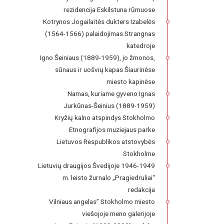
rezidencija Eskilstuna rūmuose
Kotrynos Jogailaitės dukters Izabelės
(1564-1566) palaidojimas Strangnas
katedroje
Igno Šeiniaus (1889-1959), jo žmonos,
sūnaus ir uošvių kapas Šiaurinėse
miesto kapinėse
Namas, kuriame gyveno Ignas
Jurkūnas-Šeinius (1889-1959)
Kryžių kalno atspindys Stokholmo
Etnografijos muziejaus parke
Lietuvos Respublikos atstovybės
Stokholme
Lietuvių draugijos Švedijoje 1946-1949
m. leisto žurnalo „Pragiedruliai“
redakcija
Vilniaus angelas” Stokholmo miesto
viešojoje meno galerijoje