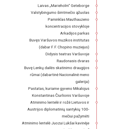
Laivas „Marieholm“ Geteborge
Valstybingumo šimtmečio ąžuolas
Paminklas Mauthauzeno
koncentracijos stovykloje
Arkadijos parkas
Buvęs Varšuvos muzikos institutas
(dabar F. F. Chopino muziejus)
Didysis teatras Varšuvoje
Raudonasis dvaras
Buvę Lenkų dailės skatinimo draugijos
rūmai (dabartinė Nacionalinė meno
galerija)
Pastatas, kuriame gyveno Mikalojus
Konstantinas Čiurlionis Varšuvoje
Atminimo lentelė ir rožė Lietuvos ir
Austrijos diplomatinių santykių 100-
mečiui pažymėti
Atminimo lentelė Juozui Lukšai kavinėje