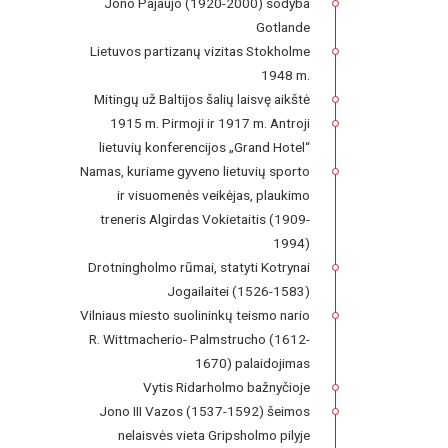
Jono Pajaujo (1920-2000) sodyba
Gotlande
Lietuvos partizanų vizitas Stokholme
1948 m.
Mitingų už Baltijos šalių laisvę aikštė
1915 m. Pirmoji ir 1917 m. Antroji
lietuvių konferencijos „Grand Hotel“
Namas, kuriame gyveno lietuvių sporto
ir visuomenės veikėjas, plaukimo
treneris Algirdas Vokietaitis (1909-
1994)
Drotningholmo rūmai, statyti Kotrynai
Jogailaitei (1526-1583)
Vilniaus miesto suolininkų teismo nario
R. Wittmacherio- Palmstrucho (1612-
1670) palaidojimas
Vytis Ridarholmo bažnyčioje
Jono III Vazos (1537-1592) šeimos
nelaisvės vieta Gripsholmo pilyje