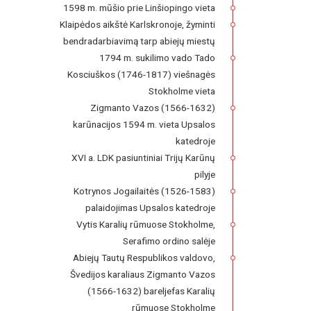
1598 m. mūšio prie Linšiopingo vieta
Klaipėdos aikštė Karlskronoje, žyminti
bendradarbiavimą tarp abiejų miestų
1794 m. sukilimo vado Tado
Kosciuškos (1746-1817) viešnagės
Stokholme vieta
Zigmanto Vazos (1566-1632)
karūnacijos 1594 m. vieta Upsalos
katedroje
XVI a. LDK pasiuntiniai Trijų Karūnų
pilyje
Kotrynos Jogailaitės (1526-1583)
palaidojimas Upsalos katedroje
Vytis Karalių rūmuose Stokholme,
Serafimo ordino salėje
Abiejų Tautų Respublikos valdovo,
Švedijos karaliaus Zigmanto Vazos
(1566-1632) bareljefas Karalių
rūmuose Stokholme