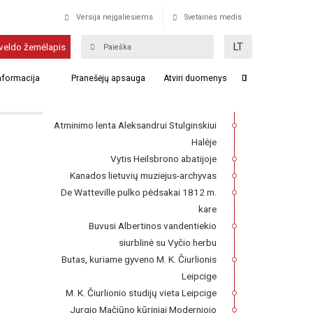
Versija neįgaliesiems
Svetainės medis
Pinskas
LT
veldo žemėlapis
Franckesche Stiftungen kompleksas,
informacija
Pranešėjų apsauga
Atviri duomenys
kuriame 1727–1740 m. veikė Lietuvių
seminaras
Atminimo lenta Aleksandrui Stulginskiui
Halėje
Vytis Heilsbrono abatijoje
Kanados lietuvių muziejus-archyvas
De Watteville pulko pėdsakai 1812 m.
kare
Buvusi Albertinos vandentiekio
siurblinė su Vyčio herbu
Butas, kuriame gyveno M. K. Čiurlionis
Leipcige
M. K. Čiurlionio studijų vieta Leipcige
Jurgio Mačiūno kūriniai Moderniojo