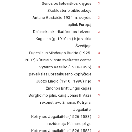
Senosios lietuviškos knygos
Skoklosterio bibliotekoje
Antano Gustaičio 1934 m. skrydis
aplink Europą
Dailininkas karikatūristas Leizeris
Kaganas (g. 1910 m.) ir jo veikla
Švedijoje
Eugenijaus Mindaugo Budrio (1925-
2007) kūriniai Visbio sveikatos centre
Vytauto Kasiulio (1918-1995)
paveikslas Borstahuseno koplyčioje
Juozo Lingio (1910–1998) ir jo
žmonos Britt Lingis kapas
Borgholmo pilis, kurią Jonas III Vaza
rekonstravo žmonai, Kotrynai
Jogailaitei
Kotrynos Jogailaitės (1526-1583)
rezidencija Kalmaro pilyje
Kotrynos Jogailaitės (1526-1583)