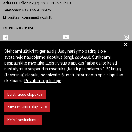
Adresas: Rūdninkų g. 13, 01135 Vilnius
Telefonas: +370 699 13972
El. paštas: komisija@vkpk.lt
BENDRAUKIME
+
Siekdami užtikrinti geriausią Jūsų naršymo patirtį, šioje
© 2026 Valstybinė kultūros paveldo komisija. Visos teisės saugomos.
svetainėje naudojame slapukus (angl.
cookies
). Sutikdami,
Keisti slapukų nustatymus
paspauskite mygtuką „Leisti visus slapukus“ arba galite keisti
nustatymus paspaudus mygtuką „Keisti pasirinkimus“. Būtinųjų
(techninių) slapukų negalėsite išjungti. Informacija apie slapukus
skelbiama
Privatumo politikoje
.
Leisti visus slapukus
Atmesti visus slapukus
Keisti pasirinkimus