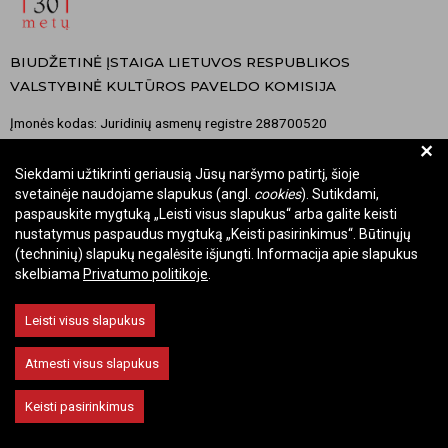
BIUDŽETINĖ ĮSTAIGA LIETUVOS RESPUBLIKOS
VALSTYBINĖ KULTŪROS PAVELDO KOMISIJA
Įmonės kodas: Juridinių asmenų registre 288700520
+
Adresas: Rūdninkų g. 13, 01135 Vilnius
Telefonas: +370 699 13972
Siekdami užtikrinti geriausią Jūsų naršymo patirtį, šioje
svetainėje naudojame slapukus (angl.
cookies
). Sutikdami,
El. paštas: komisija@vkpk.lt
paspauskite mygtuką „Leisti visus slapukus“ arba galite keisti
BENDRAUKIME
nustatymus paspaudus mygtuką „Keisti pasirinkimus“. Būtinųjų
(techninių) slapukų negalėsite išjungti. Informacija apie slapukus
skelbiama
Privatumo politikoje
.
© 2026 Valstybinė kultūros paveldo komisija. Visos teisės saugomos.
Leisti visus slapukus
Keisti slapukų nustatymus
Atmesti visus slapukus
Keisti pasirinkimus