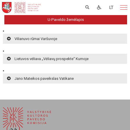
LT
U-Paveldo žemėlapis
Vilianuvo rūmai Varšuvoje
Lietuvos vėliava „Vėliavų prospekte“ Kumoje
Jano Mateikos paveikslas Vatikane