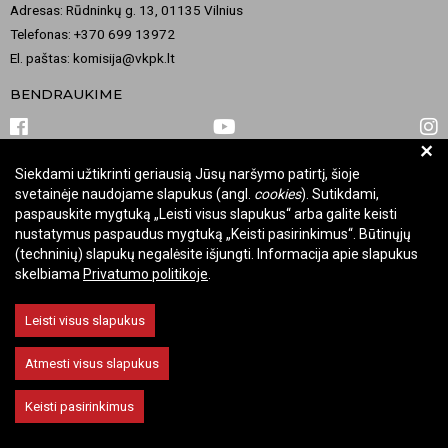
Adresas: Rūdninkų g. 13, 01135 Vilnius
Telefonas: +370 699 13972
El. paštas: komisija@vkpk.lt
BENDRAUKIME
+
Siekdami užtikrinti geriausią Jūsų naršymo patirtį, šioje
© 2026 Valstybinė kultūros paveldo komisija. Visos teisės saugomos.
svetainėje naudojame slapukus (angl.
cookies
). Sutikdami,
Keisti slapukų nustatymus
paspauskite mygtuką „Leisti visus slapukus“ arba galite keisti
nustatymus paspaudus mygtuką „Keisti pasirinkimus“. Būtinųjų
(techninių) slapukų negalėsite išjungti. Informacija apie slapukus
skelbiama
Privatumo politikoje
.
Leisti visus slapukus
Atmesti visus slapukus
Keisti pasirinkimus