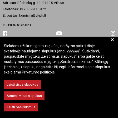
Adresas: Rūdninkų g. 13, 01135 Vilnius
Telefonas: +370 699 13972
El. paštas: komisija@vkpk.lt
BENDRAUKIME
+
Siekdami užtikrinti geriausią Jūsų naršymo patirtį, šioje
© 2026 Valstybinė kultūros paveldo komisija. Visos teisės saugomos.
svetainėje naudojame slapukus (angl.
cookies
). Sutikdami,
Keisti slapukų nustatymus
paspauskite mygtuką „Leisti visus slapukus“ arba galite keisti
nustatymus paspaudus mygtuką „Keisti pasirinkimus“. Būtinųjų
(techninių) slapukų negalėsite išjungti. Informacija apie slapukus
skelbiama
Privatumo politikoje
.
Leisti visus slapukus
Atmesti visus slapukus
Keisti pasirinkimus