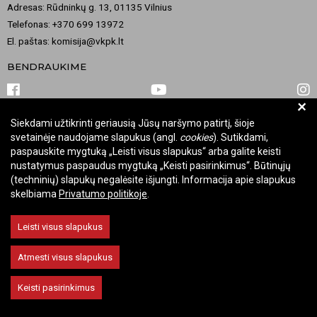
Adresas: Rūdninkų g. 13, 01135 Vilnius
Telefonas: +370 699 13972
El. paštas: komisija@vkpk.lt
BENDRAUKIME
+
Siekdami užtikrinti geriausią Jūsų naršymo patirtį, šioje
© 2026 Valstybinė kultūros paveldo komisija. Visos teisės saugomos.
svetainėje naudojame slapukus (angl.
cookies
). Sutikdami,
Keisti slapukų nustatymus
paspauskite mygtuką „Leisti visus slapukus“ arba galite keisti
nustatymus paspaudus mygtuką „Keisti pasirinkimus“. Būtinųjų
(techninių) slapukų negalėsite išjungti. Informacija apie slapukus
skelbiama
Privatumo politikoje
.
Leisti visus slapukus
Atmesti visus slapukus
Keisti pasirinkimus