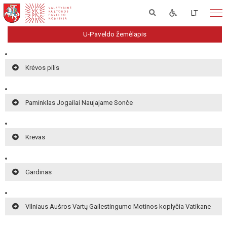
LT
U-Paveldo žemėlapis
Krėvos pilis
Paminklas Jogailai Naujajame Sonče
Krevas
Gardinas
Vilniaus Aušros Vartų Gailestingumo Motinos koplyčia Vatikane