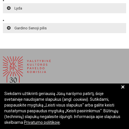
Lyda
Gardino Senoji pilis
+
Siekdami užtikrinti geriausią Jūsų naršymo patirtį, šioje
BIUDŽETINĖ ĮSTAIGA LIETUVOS RESPUBLIKOS
svetainėje naudojame slapukus (angl.
cookies
). Sutikdami,
VALSTYBINĖ KULTŪROS PAVELDO KOMISIJA
paspauskite mygtuką „Leisti visus slapukus“ arba galite keisti
nustatymus paspaudus mygtuką „Keisti pasirinkimus“. Būtinųjų
Įmonės kodas: Juridinių asmenų registre 288700520
(techninių) slapukų negalėsite išjungti. Informacija apie slapukus
Adresas: Rūdninkų g. 13, 01135 Vilnius
skelbiama
Privatumo politikoje
.
Telefonas: +370 699 13972