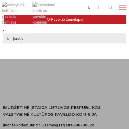
LT
U-Paveldo žemėlapis
Įsrutis
BIUDŽETINĖ ĮSTAIGA LIETUVOS RESPUBLIKOS
VALSTYBINĖ KULTŪROS PAVELDO KOMISIJA
Įmonės kodas: Juridinių asmenų registre 288700520