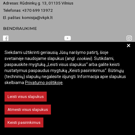
Adresas: Rūdninkų g. 13, 01135 Vilnius
Telefonas: +370 699 13972
El. paštas: komisija@vkpk.lt
BENDRAUKIME
+
Siekdami užtikrinti geriausią Jūsų naršymo patirtį, šioje
© 2026 Valstybinė kultūros paveldo komisija. Visos teisės saugomos.
svetainėje naudojame slapukus (angl.
cookies
). Sutikdami,
Keisti slapukų nustatymus
paspauskite mygtuką „Leisti visus slapukus“ arba galite keisti
nustatymus paspaudus mygtuką „Keisti pasirinkimus“. Būtinųjų
(techninių) slapukų negalėsite išjungti. Informacija apie slapukus
skelbiama
Privatumo politikoje
.
Leisti visus slapukus
Atmesti visus slapukus
Keisti pasirinkimus