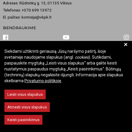
Adresas: Rūdninkų g. 13, 01135 Vilnius
Telefonas: +370 699 13972
El. paštas: komisija@vkpk.lt
BENDRAUKIME
+
Siekdami užtikrinti geriausią Jūsų naršymo patirtį, šioje
© 2026 Valstybinė kultūros paveldo komisija. Visos teisės saugomos.
svetainėje naudojame slapukus (angl.
cookies
). Sutikdami,
Keisti slapukų nustatymus
paspauskite mygtuką „Leisti visus slapukus“ arba galite keisti
nustatymus paspaudus mygtuką „Keisti pasirinkimus“. Būtinųjų
(techninių) slapukų negalėsite išjungti. Informacija apie slapukus
skelbiama
Privatumo politikoje
.
Leisti visus slapukus
Atmesti visus slapukus
Keisti pasirinkimus