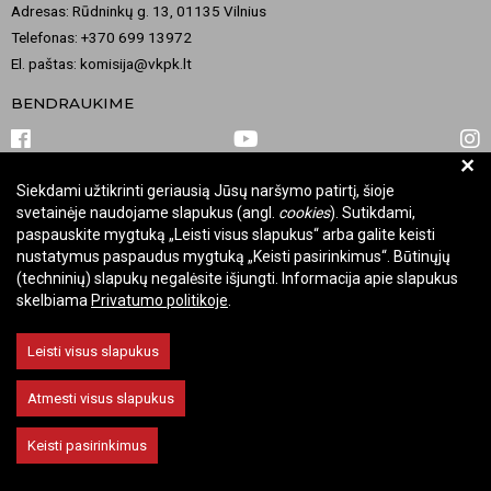
Adresas: Rūdninkų g. 13, 01135 Vilnius
Telefonas: +370 699 13972
El. paštas: komisija@vkpk.lt
BENDRAUKIME
+
Siekdami užtikrinti geriausią Jūsų naršymo patirtį, šioje
© 2026 Valstybinė kultūros paveldo komisija. Visos teisės saugomos.
svetainėje naudojame slapukus (angl.
cookies
). Sutikdami,
Keisti slapukų nustatymus
paspauskite mygtuką „Leisti visus slapukus“ arba galite keisti
nustatymus paspaudus mygtuką „Keisti pasirinkimus“. Būtinųjų
(techninių) slapukų negalėsite išjungti. Informacija apie slapukus
skelbiama
Privatumo politikoje
.
Leisti visus slapukus
Atmesti visus slapukus
Keisti pasirinkimus