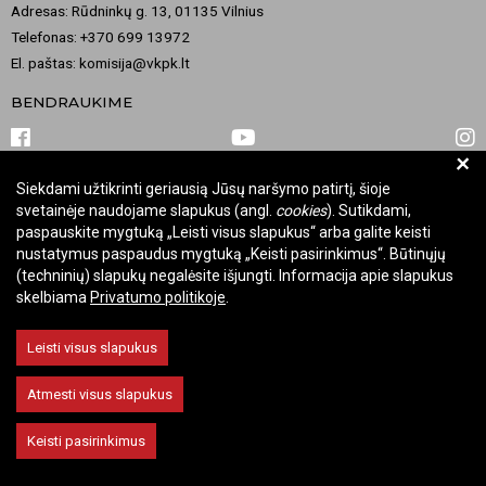
Adresas: Rūdninkų g. 13, 01135 Vilnius
Telefonas: +370 699 13972
El. paštas: komisija@vkpk.lt
BENDRAUKIME
+
Siekdami užtikrinti geriausią Jūsų naršymo patirtį, šioje
© 2026 Valstybinė kultūros paveldo komisija. Visos teisės saugomos.
svetainėje naudojame slapukus (angl.
cookies
). Sutikdami,
Keisti slapukų nustatymus
paspauskite mygtuką „Leisti visus slapukus“ arba galite keisti
nustatymus paspaudus mygtuką „Keisti pasirinkimus“. Būtinųjų
(techninių) slapukų negalėsite išjungti. Informacija apie slapukus
skelbiama
Privatumo politikoje
.
Leisti visus slapukus
Atmesti visus slapukus
Keisti pasirinkimus