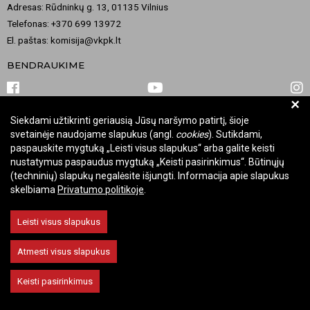
Adresas: Rūdninkų g. 13, 01135 Vilnius
Telefonas: +370 699 13972
El. paštas: komisija@vkpk.lt
BENDRAUKIME
+
Siekdami užtikrinti geriausią Jūsų naršymo patirtį, šioje
© 2026 Valstybinė kultūros paveldo komisija. Visos teisės saugomos.
svetainėje naudojame slapukus (angl.
cookies
). Sutikdami,
Keisti slapukų nustatymus
paspauskite mygtuką „Leisti visus slapukus“ arba galite keisti
nustatymus paspaudus mygtuką „Keisti pasirinkimus“. Būtinųjų
(techninių) slapukų negalėsite išjungti. Informacija apie slapukus
skelbiama
Privatumo politikoje
.
Leisti visus slapukus
Atmesti visus slapukus
Keisti pasirinkimus