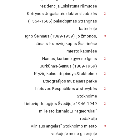
rezidencija Eskilstuna rūmuose
Kotrynos Jogailaitės dukters Izabelės
(1564-1566) palaidojimas Strangnas
katedroje
Igno Šeiniaus (1889-1959), jo žmonos,
sūnaus ir uošvių kapas Šiaurinėse
miesto kapinėse
Namas, kuriame gyveno Ignas
Jurkūnas-Šeinius (1889-1959)
Kryžių kalno atspindys Stokholmo
Etnografijos muziejaus parke
Lietuvos Respublikos atstovybės
Stokholme
Lietuvių draugijos Švedijoje 1946-1949
m. leisto žurnalo „Pragiedruliai“
redakcija
Vilniaus angelas” Stokholmo miesto
viešojoje meno galerijoje