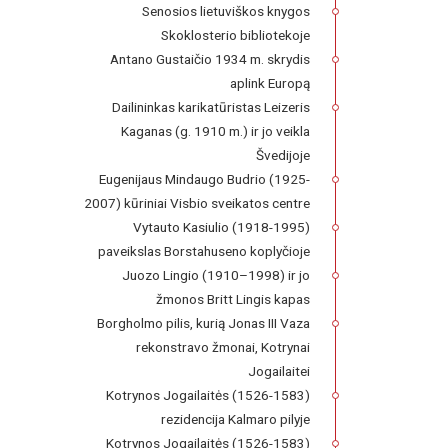
Senosios lietuviškos knygos
Skoklosterio bibliotekoje
Antano Gustaičio 1934 m. skrydis
aplink Europą
Dailininkas karikatūristas Leizeris
Kaganas (g. 1910 m.) ir jo veikla
Švedijoje
Eugenijaus Mindaugo Budrio (1925-
2007) kūriniai Visbio sveikatos centre
Vytauto Kasiulio (1918-1995)
paveikslas Borstahuseno koplyčioje
Juozo Lingio (1910–1998) ir jo
žmonos Britt Lingis kapas
Borgholmo pilis, kurią Jonas III Vaza
rekonstravo žmonai, Kotrynai
Jogailaitei
Kotrynos Jogailaitės (1526-1583)
rezidencija Kalmaro pilyje
Kotrynos Jogailaitės (1526-1583)