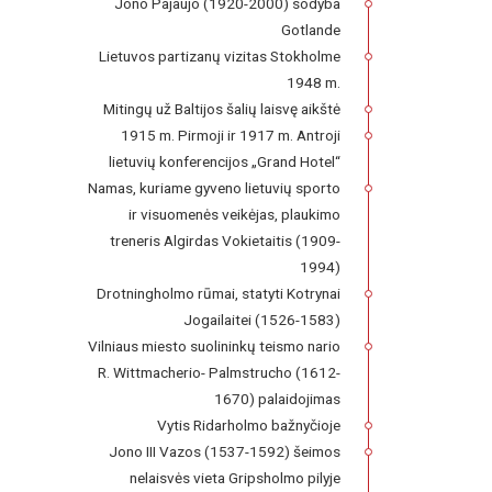
Jono Pajaujo (1920-2000) sodyba
Gotlande
Lietuvos partizanų vizitas Stokholme
1948 m.
Mitingų už Baltijos šalių laisvę aikštė
1915 m. Pirmoji ir 1917 m. Antroji
lietuvių konferencijos „Grand Hotel“
Namas, kuriame gyveno lietuvių sporto
ir visuomenės veikėjas, plaukimo
treneris Algirdas Vokietaitis (1909-
1994)
Drotningholmo rūmai, statyti Kotrynai
Jogailaitei (1526-1583)
Vilniaus miesto suolininkų teismo nario
R. Wittmacherio- Palmstrucho (1612-
1670) palaidojimas
Vytis Ridarholmo bažnyčioje
Jono III Vazos (1537-1592) šeimos
nelaisvės vieta Gripsholmo pilyje