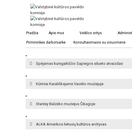
Lietuvių išeivystės muziejus Eskelyje
Pradžia
Apie mus
Veiklos sritys
Administ
Pirmininkės darbotvarkė
Konsultavimasis su visuomene
Kūriniai Baltarusijos dailės muziejuje
Spėjamas kunigaikščio Sapiegos silueto atvaizdas
Kūriniai Karališkajame Vavelio muziejuje
Stanley Balzėko muziejus Čikagoje
ALKA Amerikos lietuvių kultūros archyvas