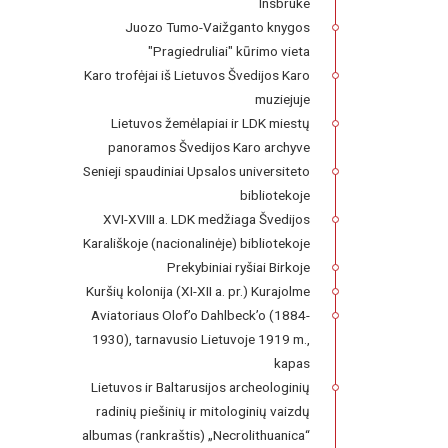
Insbruke
Juozo Tumo-Vaižganto knygos
"Pragiedruliai" kūrimo vieta
Karo trofėjai iš Lietuvos Švedijos Karo
muziejuje
Lietuvos žemėlapiai ir LDK miestų
panoramos Švedijos Karo archyve
Senieji spaudiniai Upsalos universiteto
bibliotekoje
XVI-XVIII a. LDK medžiaga Švedijos
Karališkoje (nacionalinėje) bibliotekoje
Prekybiniai ryšiai Birkoje
Kuršių kolonija (XI-XII a. pr.) Kurajolme
Aviatoriaus Olof’o Dahlbeck’o (1884-
1930), tarnavusio Lietuvoje 1919 m.,
kapas
Lietuvos ir Baltarusijos archeologinių
radinių piešinių ir mitologinių vaizdų
albumas (rankraštis) „Necrolithuanica“