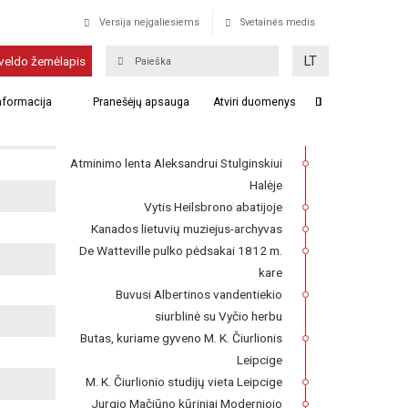
Versija neįgaliesiems
Svetainės medis
Kūriniai Luvre
LT
veldo žemėlapis
Franckesche Stiftungen kompleksas,
informacija
Pranešėjų apsauga
Atviri duomenys
kuriame 1727–1740 m. veikė Lietuvių
seminaras
Atminimo lenta Aleksandrui Stulginskiui
Halėje
Vytis Heilsbrono abatijoje
Kanados lietuvių muziejus-archyvas
De Watteville pulko pėdsakai 1812 m.
kare
Buvusi Albertinos vandentiekio
siurblinė su Vyčio herbu
Butas, kuriame gyveno M. K. Čiurlionis
Leipcige
M. K. Čiurlionio studijų vieta Leipcige
Jurgio Mačiūno kūriniai Moderniojo