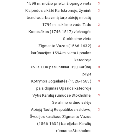
1598 m. mūšio prie Linšiopingo vieta
Klaipėdos aikštė Karlskronoje, žyminti
bendradarbiavimą tarp abiejų miestų
1794 m. sukilimo vado Tado
Kosciuškos (1746-1817) viešnagės
Stokholme vieta
Zigmanto Vazos (1566-1632)
karūnacijos 1594 m. vieta Upsalos
katedroje
XVI a. LDK pasiuntiniai Trijų Karūnų
pilyje
Kotrynos Jogailaitės (1526-1583)
palaidojimas Upsalos katedroje
Vytis Karalių rūmuose Stokholme,
Serafimo ordino salėje
Abiejų Tautų Respublikos valdovo,
Švedijos karaliaus Zigmanto Vazos
(1566-1632) bareljefas Karalių
rūmuose Stokholme