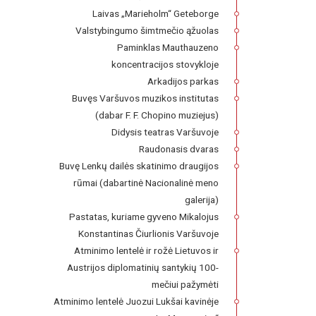
Laivas „Marieholm“ Geteborge
Valstybingumo šimtmečio ąžuolas
Paminklas Mauthauzeno
koncentracijos stovykloje
Arkadijos parkas
Buvęs Varšuvos muzikos institutas
(dabar F. F. Chopino muziejus)
Didysis teatras Varšuvoje
Raudonasis dvaras
Buvę Lenkų dailės skatinimo draugijos
rūmai (dabartinė Nacionalinė meno
galerija)
Pastatas, kuriame gyveno Mikalojus
Konstantinas Čiurlionis Varšuvoje
Atminimo lentelė ir rožė Lietuvos ir
Austrijos diplomatinių santykių 100-
mečiui pažymėti
Atminimo lentelė Juozui Lukšai kavinėje