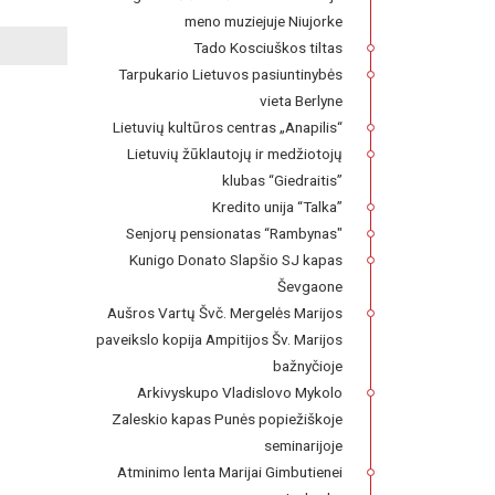
meno muziejuje Niujorke
Tado Kosciuškos tiltas
Tarpukario Lietuvos pasiuntinybės
vieta Berlyne
Lietuvių kultūros centras „Anapilis“
Lietuvių žūklautojų ir medžiotojų
klubas “Giedraitis”
Kredito unija “Talka”
Senjorų pensionatas “Rambynas"
Kunigo Donato Slapšio SJ kapas
Ševgaone
Aušros Vartų Švč. Mergelės Marijos
paveikslo kopija Ampitijos Šv. Marijos
bažnyčioje
Arkivyskupo Vladislovo Mykolo
Zaleskio kapas Punės popiežiškoje
seminarijoje
Atminimo lenta Marijai Gimbutienei