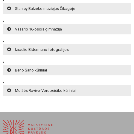
Stanley Balzėko muziejus Čikagoje
Vasario 16-osios gimnazija
Izraelio Bidermano fotografijos
Beno Šano kūriniai
Moišės Ravivo-Vorobeičiko kūriniai