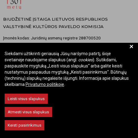
BIUDŽETINĖ ĮSTAIGA LIETUVOS RESPUBLIKOS
VALSTYBINĖ KULTŪROS PAVELDO KOMISIJA
Įmonės kodas: Juridinių asmenų registre 288700520
+
Adresas: Rūdninkų g. 13, 01135 Vilnius
Telefonas: +370 699 13972
Siekdami užtikrinti geriausią Jūsų naršymo patirtį, šioje
svetainėje naudojame slapukus (angl.
cookies
). Sutikdami,
El. paštas: komisija@vkpk.lt
paspauskite mygtuką „Leisti visus slapukus“ arba galite keisti
BENDRAUKIME
nustatymus paspaudus mygtuką „Keisti pasirinkimus“. Būtinųjų
(techninių) slapukų negalėsite išjungti. Informacija apie slapukus
skelbiama
Privatumo politikoje
.
© 2026 Valstybinė kultūros paveldo komisija. Visos teisės saugomos.
Leisti visus slapukus
Keisti slapukų nustatymus
Atmesti visus slapukus
Keisti pasirinkimus