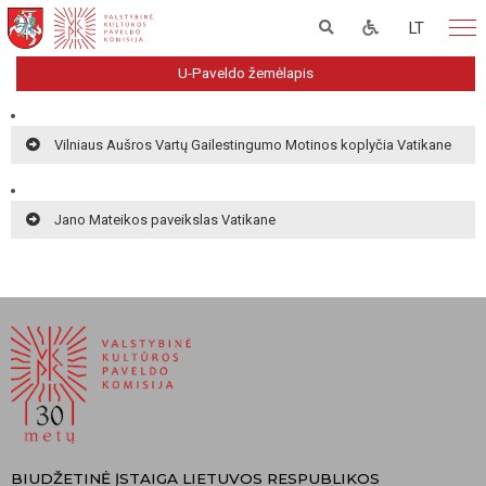
LT
U-Paveldo žemėlapis
Vilniaus Aušros Vartų Gailestingumo Motinos koplyčia Vatikane
Jano Mateikos paveikslas Vatikane
BIUDŽETINĖ ĮSTAIGA LIETUVOS RESPUBLIKOS