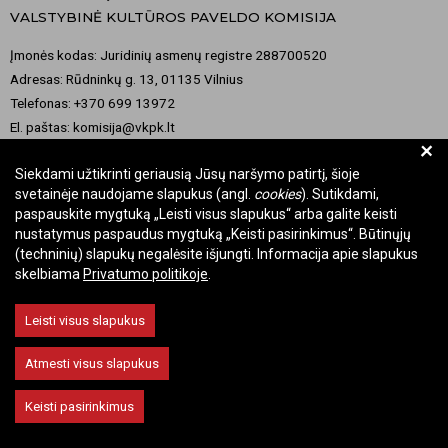
VALSTYBINĖ KULTŪROS PAVELDO KOMISIJA
Įmonės kodas: Juridinių asmenų registre 288700520
Adresas: Rūdninkų g. 13, 01135 Vilnius
Telefonas: +370 699 13972
El. paštas: komisija@vkpk.lt
+
BENDRAUKIME
Siekdami užtikrinti geriausią Jūsų naršymo patirtį, šioje
svetainėje naudojame slapukus (angl.
cookies
). Sutikdami,
paspauskite mygtuką „Leisti visus slapukus“ arba galite keisti
nustatymus paspaudus mygtuką „Keisti pasirinkimus“. Būtinųjų
© 2026 Valstybinė kultūros paveldo komisija. Visos teisės saugomos.
(techninių) slapukų negalėsite išjungti. Informacija apie slapukus
skelbiama
Privatumo politikoje
.
Keisti slapukų nustatymus
Leisti visus slapukus
Atmesti visus slapukus
Keisti pasirinkimus