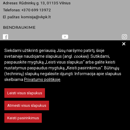
Adresas: Rūdninkų g. 13, 01135 Vilnius
Telefonas: +370 699 13972
El. paštas: komisija@vkpk.lt
BENDRAUKIME
+
Siekdami užtikrinti geriausią Jūsų naršymo patirtį, šioje
© 2026 Valstybinė kultūros paveldo komisija. Visos teisės saugomos.
svetainėje naudojame slapukus (angl.
cookies
). Sutikdami,
Keisti slapukų nustatymus
paspauskite mygtuką „Leisti visus slapukus“ arba galite keisti
nustatymus paspaudus mygtuką „Keisti pasirinkimus“. Būtinųjų
(techninių) slapukų negalėsite išjungti. Informacija apie slapukus
skelbiama
Privatumo politikoje
.
Leisti visus slapukus
Atmesti visus slapukus
Keisti pasirinkimus