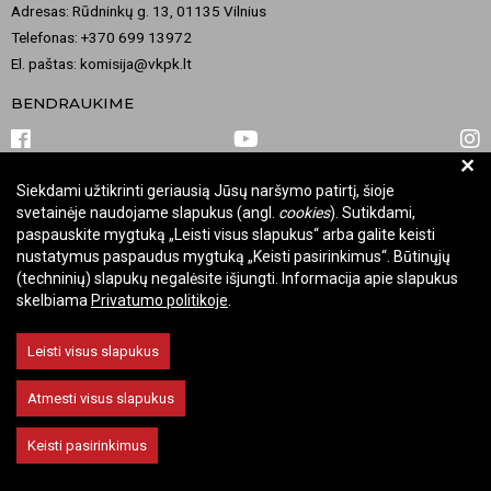
Adresas: Rūdninkų g. 13, 01135 Vilnius
Telefonas: +370 699 13972
El. paštas: komisija@vkpk.lt
BENDRAUKIME
+
Siekdami užtikrinti geriausią Jūsų naršymo patirtį, šioje
© 2026 Valstybinė kultūros paveldo komisija. Visos teisės saugomos.
svetainėje naudojame slapukus (angl.
cookies
). Sutikdami,
Keisti slapukų nustatymus
paspauskite mygtuką „Leisti visus slapukus“ arba galite keisti
nustatymus paspaudus mygtuką „Keisti pasirinkimus“. Būtinųjų
(techninių) slapukų negalėsite išjungti. Informacija apie slapukus
skelbiama
Privatumo politikoje
.
Leisti visus slapukus
Atmesti visus slapukus
Keisti pasirinkimus