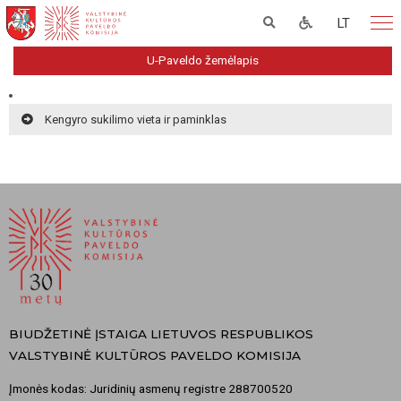
LT
U-Paveldo žemėlapis
Kengyro sukilimo vieta ir paminklas
BIUDŽETINĖ ĮSTAIGA LIETUVOS RESPUBLIKOS
VALSTYBINĖ KULTŪROS PAVELDO KOMISIJA
Įmonės kodas: Juridinių asmenų registre 288700520