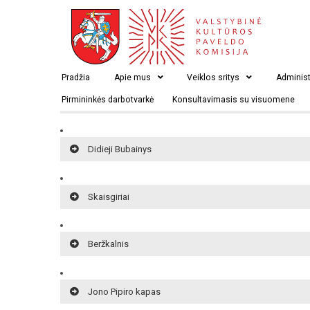
Ylava (Ilauja)
Pradžia
Apie mus
Veiklos sritys
Administ
Pirmininkės darbotvarkė
Konsultavimasis su visuomene
Piliava
Didieji Bubainys
Skaisgiriai
Beržkalnis
Jono Pipiro kapas