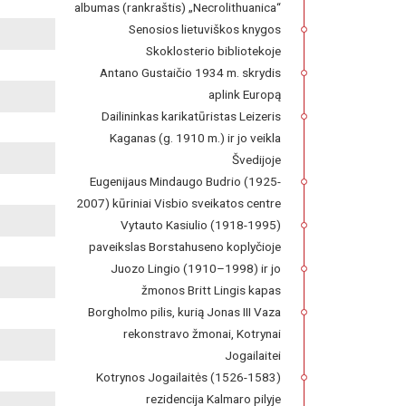
albumas (rankraštis) „Necrolithuanica“
Senosios lietuviškos knygos
Skoklosterio bibliotekoje
Antano Gustaičio 1934 m. skrydis
aplink Europą
Dailininkas karikatūristas Leizeris
Kaganas (g. 1910 m.) ir jo veikla
Švedijoje
Eugenijaus Mindaugo Budrio (1925-
2007) kūriniai Visbio sveikatos centre
Vytauto Kasiulio (1918-1995)
paveikslas Borstahuseno koplyčioje
Juozo Lingio (1910–1998) ir jo
žmonos Britt Lingis kapas
Borgholmo pilis, kurią Jonas III Vaza
rekonstravo žmonai, Kotrynai
Jogailaitei
Kotrynos Jogailaitės (1526-1583)
rezidencija Kalmaro pilyje