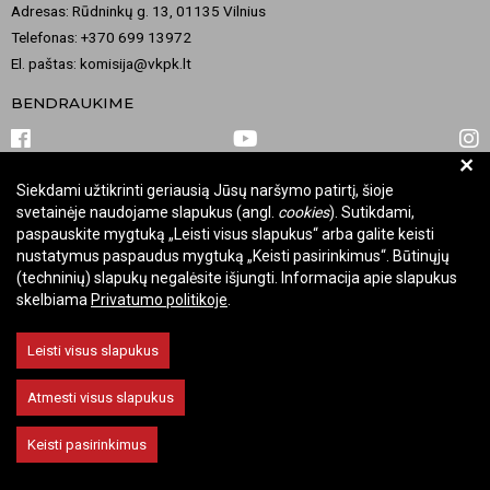
Adresas: Rūdninkų g. 13, 01135 Vilnius
Telefonas: +370 699 13972
El. paštas: komisija@vkpk.lt
BENDRAUKIME
+
Siekdami užtikrinti geriausią Jūsų naršymo patirtį, šioje
© 2026 Valstybinė kultūros paveldo komisija. Visos teisės saugomos.
svetainėje naudojame slapukus (angl.
cookies
). Sutikdami,
Keisti slapukų nustatymus
paspauskite mygtuką „Leisti visus slapukus“ arba galite keisti
nustatymus paspaudus mygtuką „Keisti pasirinkimus“. Būtinųjų
(techninių) slapukų negalėsite išjungti. Informacija apie slapukus
skelbiama
Privatumo politikoje
.
Leisti visus slapukus
Atmesti visus slapukus
Keisti pasirinkimus