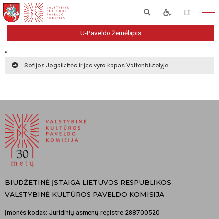
LT
U-Paveldo žemėlapis
Sofijos Jogailaitės ir jos vyro kapas Volfenbiutelyje
BIUDŽETINĖ ĮSTAIGA LIETUVOS RESPUBLIKOS
VALSTYBINĖ KULTŪROS PAVELDO KOMISIJA
Įmonės kodas: Juridinių asmenų registre 288700520