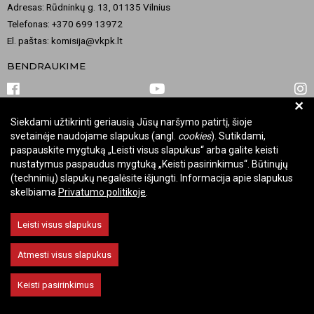
Adresas: Rūdninkų g. 13, 01135 Vilnius
Telefonas: +370 699 13972
El. paštas: komisija@vkpk.lt
BENDRAUKIME
+
Siekdami užtikrinti geriausią Jūsų naršymo patirtį, šioje
© 2026 Valstybinė kultūros paveldo komisija. Visos teisės saugomos.
svetainėje naudojame slapukus (angl.
cookies
). Sutikdami,
Keisti slapukų nustatymus
paspauskite mygtuką „Leisti visus slapukus“ arba galite keisti
nustatymus paspaudus mygtuką „Keisti pasirinkimus“. Būtinųjų
(techninių) slapukų negalėsite išjungti. Informacija apie slapukus
skelbiama
Privatumo politikoje
.
Leisti visus slapukus
Atmesti visus slapukus
Keisti pasirinkimus