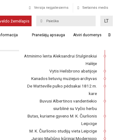
Versija neįgaliesiems
Svetainės medis
Vėluva
LT
veldo žemėlapis
Franckesche Stiftungen kompleksas,
informacija
Pranešėjų apsauga
Atviri duomenys
kuriame 1727–1740 m. veikė Lietuvių
seminaras
Atminimo lenta Aleksandrui Stulginskiui
Halėje
Vytis Heilsbrono abatijoje
Kanados lietuvių muziejus-archyvas
De Watteville pulko pėdsakai 1812 m.
kare
Buvusi Albertinos vandentiekio
siurblinė su Vyčio herbu
Butas, kuriame gyveno M. K. Čiurlionis
Leipcige
M. K. Čiurlionio studijų vieta Leipcige
Jurgio Mačiūno kūriniai Moderniojo