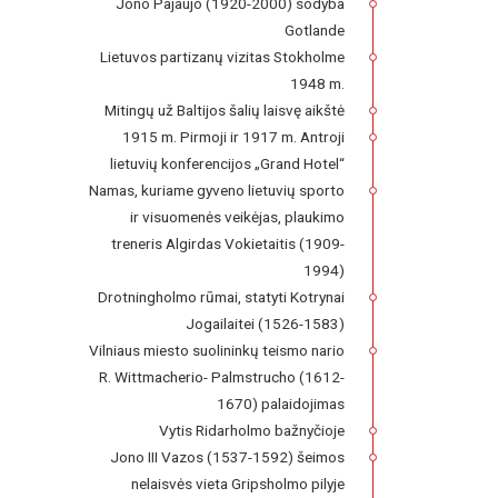
Jono Pajaujo (1920-2000) sodyba
Gotlande
Lietuvos partizanų vizitas Stokholme
1948 m.
Mitingų už Baltijos šalių laisvę aikštė
1915 m. Pirmoji ir 1917 m. Antroji
lietuvių konferencijos „Grand Hotel“
Namas, kuriame gyveno lietuvių sporto
ir visuomenės veikėjas, plaukimo
treneris Algirdas Vokietaitis (1909-
1994)
Drotningholmo rūmai, statyti Kotrynai
Jogailaitei (1526-1583)
Vilniaus miesto suolininkų teismo nario
R. Wittmacherio- Palmstrucho (1612-
1670) palaidojimas
Vytis Ridarholmo bažnyčioje
Jono III Vazos (1537-1592) šeimos
nelaisvės vieta Gripsholmo pilyje