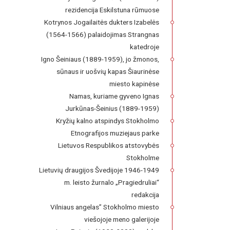
rezidencija Eskilstuna rūmuose
Kotrynos Jogailaitės dukters Izabelės
(1564-1566) palaidojimas Strangnas
katedroje
Igno Šeiniaus (1889-1959), jo žmonos,
sūnaus ir uošvių kapas Šiaurinėse
miesto kapinėse
Namas, kuriame gyveno Ignas
Jurkūnas-Šeinius (1889-1959)
Kryžių kalno atspindys Stokholmo
Etnografijos muziejaus parke
Lietuvos Respublikos atstovybės
Stokholme
Lietuvių draugijos Švedijoje 1946-1949
m. leisto žurnalo „Pragiedruliai“
redakcija
Vilniaus angelas” Stokholmo miesto
viešojoje meno galerijoje