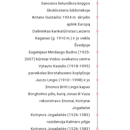
Senosios lietuviškos knygos
Skoklosterio bibliotekoje
Antano Gustaičio 1934 m. skrydis
aplink Europą
Dailininkas karikatūristas Leizeris
Kaganas (g. 1910 m.) ir jo veikla
Švedijoje
Eugenijaus Mindaugo Budrio (1925-
2007) kūriniai Visbio sveikatos centre
Vytauto Kasiulio (1918-1995)
paveikslas Borstahuseno koplyčioje
Juozo Lingio (1910–1998) ir jo
žmonos Britt Lingis kapas
Borgholmo pilis, kurią Jonas III Vaza
rekonstravo žmonai, Kotrynai
Jogailaitei
Kotrynos Jogailaitės (1526-1583)
rezidencija Kalmaro pilyje
Kotrynos Jogailaitės (1526-1583)