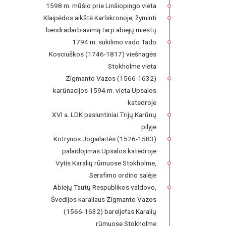
1598 m. mūšio prie Linšiopingo vieta
Klaipėdos aikštė Karlskronoje, žyminti
bendradarbiavimą tarp abiejų miestų
1794 m. sukilimo vado Tado
Kosciuškos (1746-1817) viešnagės
Stokholme vieta
Zigmanto Vazos (1566-1632)
karūnacijos 1594 m. vieta Upsalos
katedroje
XVI a. LDK pasiuntiniai Trijų Karūnų
pilyje
Kotrynos Jogailaitės (1526-1583)
palaidojimas Upsalos katedroje
Vytis Karalių rūmuose Stokholme,
Serafimo ordino salėje
Abiejų Tautų Respublikos valdovo,
Švedijos karaliaus Zigmanto Vazos
(1566-1632) bareljefas Karalių
rūmuose Stokholme