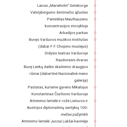
Laivas „Marieholm“ Geteborge
Valstybingumo šimtmečio ąžuolas
Paminklas Mauthauzeno
koncentracijos stovykloje
Arkadijos parkas
Buvęs Varšuvos muzikos institutas
(dabar F. F. Chopino muziejus)
Didysis teatras Varšuvoje
Raudonasis dvaras
Buvę Lenkų dailės skatinimo draugijos
rūmai (dabartinė Nacionalinė meno
galerija)
Pastatas, kuriame gyveno Mikalojus
Konstantinas Čiurlionis Varšuvoje
Atminimo lentelė ir rožė Lietuvos ir
Austrijos diplomatinių santykių 100-
mečiui pažymėti
Atminimo lentelė Juozui Lukšai kavinėje