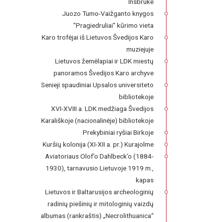
Insbruke
Juozo Tumo-Vaižganto knygos
"Pragiedruliai" kūrimo vieta
Karo trofėjai iš Lietuvos Švedijos Karo
muziejuje
Lietuvos žemėlapiai ir LDK miestų
panoramos Švedijos Karo archyve
Senieji spaudiniai Upsalos universiteto
bibliotekoje
XVI-XVIII a. LDK medžiaga Švedijos
Karališkoje (nacionalinėje) bibliotekoje
Prekybiniai ryšiai Birkoje
Kuršių kolonija (XI-XII a. pr.) Kurajolme
Aviatoriaus Olof’o Dahlbeck’o (1884-
1930), tarnavusio Lietuvoje 1919 m.,
kapas
Lietuvos ir Baltarusijos archeologinių
radinių piešinių ir mitologinių vaizdų
albumas (rankraštis) „Necrolithuanica“