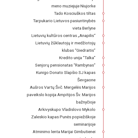
meno muziejuje Niujorke
Tado Kosciuškos tiltas
Tarpukario Lietuvos pasiuntinybės
vieta Berlyne
Lietuvių kultūros centras „Anapilis“
Lietuvių žūklautojų ir medžiotojų
klubas “Giedraitis”
Kredito unija “Talka”
Senjorų pensionatas “Rambynas"
Kunigo Donato Slapšio SJ kapas
Ševgaone
Aušros Vartų Švč. Mergelės Marijos
paveikslo kopija Ampitijos Šv. Marijos
bažnyčioje
Arkivyskupo Vladislovo Mykolo
Zaleskio kapas Punės popiežiškoje
seminarijoje
Atminimo lenta Marijai Gimbutienei