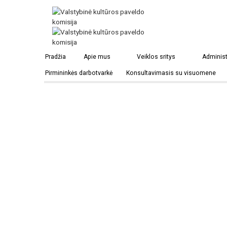
Vėluvos pilies vieta
Pradžia
Apie mus
Veiklos sritys
Administ
Pirmininkės darbotvarkė
Konsultavimasis su visuomene
Vėluva