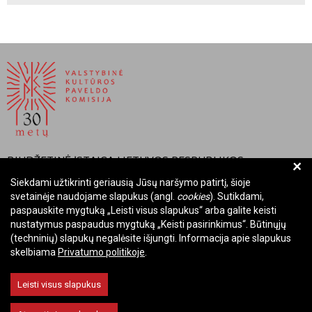
BIUDŽETINĖ ĮSTAIGA LIETUVOS RESPUBLIKOS
+
VALSTYBINĖ KULTŪROS PAVELDO KOMISIJA
Siekdami užtikrinti geriausią Jūsų naršymo patirtį, šioje
svetainėje naudojame slapukus (angl.
cookies
). Sutikdami,
Įmonės kodas: Juridinių asmenų registre 288700520
paspauskite mygtuką „Leisti visus slapukus“ arba galite keisti
Adresas: Rūdninkų g. 13, 01135 Vilnius
nustatymus paspaudus mygtuką „Keisti pasirinkimus“. Būtinųjų
Telefonas: +370 699 13972
(techninių) slapukų negalėsite išjungti. Informacija apie slapukus
skelbiama
Privatumo politikoje
.
El. paštas: komisija@vkpk.lt
BENDRAUKIME
Leisti visus slapukus