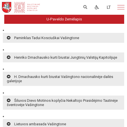
LT
U-Paveldo žemėlapis
Paminklas Tadui Kosciuškai Vašingtone
Henriko Dmachausko kurti biustai Jungtinių Valstijų Kapitolijuje
H. Dmachausko kurti biustai Vašingtono nacionalinėje dailės
galerijoje
Šiluvos Dievo Motinos koplyčia Nekaltojo Prasidėjimo Tautinėje
šventovėje Vašingtone
Lietuvos ambasada Vašingtone