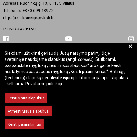
Adresas: Rūdninkų g. 13, 01135 Vilnius
Telefonas: +370 699 13972
El. paštas: komisija@vkpk.lt
BENDRAUKIME
+
Siekdami užtikrinti geriausią Jūsų naršymo patirtį, šioje
© 2026 Valstybinė kultūros paveldo komisija. Visos teisės saugomos.
svetainėje naudojame slapukus (angl.
cookies
). Sutikdami,
Keisti slapukų nustatymus
paspauskite mygtuką „Leisti visus slapukus“ arba galite keisti
nustatymus paspaudus mygtuką „Keisti pasirinkimus“. Būtinųjų
(techninių) slapukų negalėsite išjungti. Informacija apie slapukus
skelbiama
Privatumo politikoje
.
Leisti visus slapukus
Atmesti visus slapukus
Keisti pasirinkimus