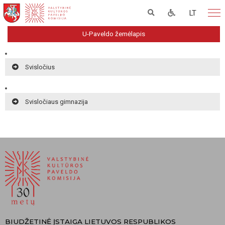
LT
U-Paveldo žemėlapis
Svisločius
Svisločiaus gimnazija
BIUDŽETINĖ ĮSTAIGA LIETUVOS RESPUBLIKOS