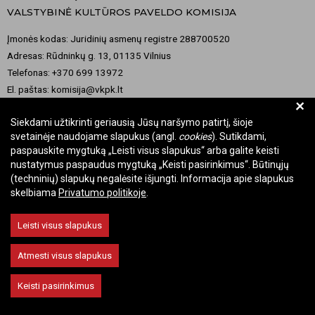
VALSTYBINĖ KULTŪROS PAVELDO KOMISIJA
Įmonės kodas: Juridinių asmenų registre 288700520
Adresas: Rūdninkų g. 13, 01135 Vilnius
Telefonas: +370 699 13972
El. paštas: komisija@vkpk.lt
+
BENDRAUKIME
Siekdami užtikrinti geriausią Jūsų naršymo patirtį, šioje
svetainėje naudojame slapukus (angl.
cookies
). Sutikdami,
paspauskite mygtuką „Leisti visus slapukus“ arba galite keisti
nustatymus paspaudus mygtuką „Keisti pasirinkimus“. Būtinųjų
© 2026 Valstybinė kultūros paveldo komisija. Visos teisės saugomos.
(techninių) slapukų negalėsite išjungti. Informacija apie slapukus
skelbiama
Privatumo politikoje
.
Keisti slapukų nustatymus
Leisti visus slapukus
Atmesti visus slapukus
Keisti pasirinkimus