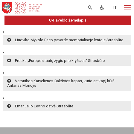
LT
U-Paveldo žemėlapis
Liudviko Mykolo Paco pavardė memorialinėje lentoje Strasbūre
Freska „Europos tautų žygis prie kryžiaus“ Strasbūre
Veronikos Karvelienės-Bakšytės kapas, kurio antkapį kūrė
Antanas Mončys
Emanuelio Levino gatvė Strasbūre