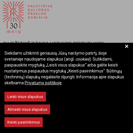
BIUDŽETINĖ ĮSTAIGA LIETUVOS RESPUBLIKOS
+
VALSTYBINĖ KULTŪROS PAVELDO KOMISIJA
Siekdami užtikrinti geriausią Jūsų naršymo patirtį, šioje
svetainėje naudojame slapukus (angl.
cookies
). Sutikdami,
Įmonės kodas: Juridinių asmenų registre 288700520
paspauskite mygtuką „Leisti visus slapukus“ arba galite keisti
Adresas: Rūdninkų g. 13, 01135 Vilnius
nustatymus paspaudus mygtuką „Keisti pasirinkimus“. Būtinųjų
Telefonas: +370 699 13972
(techninių) slapukų negalėsite išjungti. Informacija apie slapukus
El. paštas: komisija@vkpk.lt
skelbiama
Privatumo politikoje
.
BENDRAUKIME
Leisti visus slapukus
Atmesti visus slapukus
© 2026 Valstybinė kultūros paveldo komisija. Visos teisės saugomos.
Keisti pasirinkimus
Keisti slapukų nustatymus