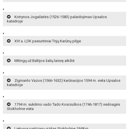
Kotrynos Jogailaitės (1526-1583) palaidojimas Upsalos
katedroje
XVI a. LDK pasiuntiniai Trijų Karūnų pilyje
Mitingų už Baltijos šalių laisvę aikštė
Zigmanto Vazos (1566-1632) karūnacijos 1594 m. vieta Upsalos
katedroje
1794 m. sukilimo vado Tado Kosciuškos (1746-1817) viešnagės
Stokholme vieta
Lietuvos partizanų vizitas Stokholme 1948 m.