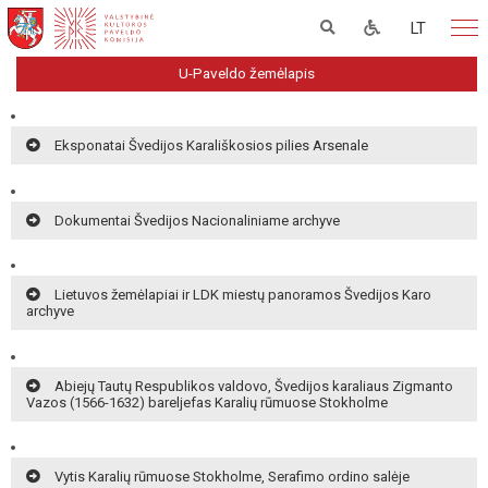
LT
U-Paveldo žemėlapis
Eksponatai Švedijos Karališkosios pilies Arsenale
Dokumentai Švedijos Nacionaliniame archyve
Lietuvos žemėlapiai ir LDK miestų panoramos Švedijos Karo
archyve
Abiejų Tautų Respublikos valdovo, Švedijos karaliaus Zigmanto
Vazos (1566-1632) bareljefas Karalių rūmuose Stokholme
Vytis Karalių rūmuose Stokholme, Serafimo ordino salėje