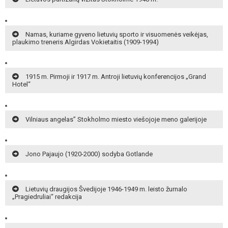
Namas, kuriame gyveno lietuvių sporto ir visuomenės veikėjas,
plaukimo treneris Algirdas Vokietaitis (1909-1994)
1915 m. Pirmoji ir 1917 m. Antroji lietuvių konferencijos „Grand
Hotel“
Vilniaus angelas” Stokholmo miesto viešojoje meno galerijoje
Jono Pajaujo (1920-2000) sodyba Gotlande
Lietuvių draugijos Švedijoje 1946-1949 m. leisto žurnalo
„Pragiedruliai“ redakcija