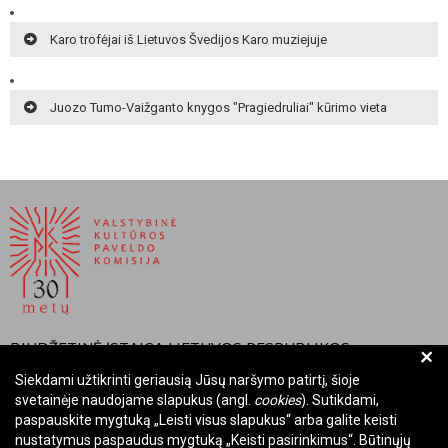
Karo trofėjai iš Lietuvos Švedijos Karo muziejuje
Juozo Tumo-Vaižganto knygos "Pragiedruliai" kūrimo vieta
BIUDŽETINĖ ĮSTAIGA LIETUVOS RESPUBLIKOS
+
VALSTYBINĖ KULTŪROS PAVELDO KOMISIJA
Siekdami užtikrinti geriausią Jūsų naršymo patirtį, šioje
svetainėje naudojame slapukus (angl.
cookies
). Sutikdami,
Įmonės kodas: Juridinių asmenų registre 288700520
paspauskite mygtuką „Leisti visus slapukus“ arba galite keisti
Adresas: Rūdninkų g. 13, 01135 Vilnius
nustatymus paspaudus mygtuką „Keisti pasirinkimus“. Būtinųjų