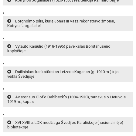
Kotrynos Jogailaitės (1526-1583) rezidencija Kalmaro pilyje
Borgholmo pilis, kurią Jonas III Vaza rekonstravo žmonai,
Kotrynai Jogailaitei
Vytauto Kasiulio (1918-1995) paveikslas Borstahuseno
koplyčioje
Dailininkas karikatūristas Leizeris Kaganas (g. 1910 m.) ir jo
veikla Švedijoje
Aviatoriaus Olof’o Dahlbeck’o (1884-1930), tarnavusio Lietuvoje
1919 m., kapas
XVI-XVIII a. LDK medžiaga Švedijos Karališkoje (nacionalinėje)
bibliotekoje