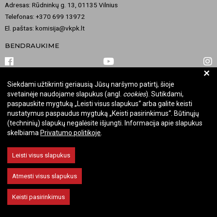
Adresas: Rūdninkų g. 13, 01135 Vilnius
Telefonas: +370 699 13972
El. paštas: komisija@vkpk.lt
BENDRAUKIME
+
Siekdami užtikrinti geriausią Jūsų naršymo patirtį, šioje
© 2026 Valstybinė kultūros paveldo komisija. Visos teisės saugomos.
svetainėje naudojame slapukus (angl.
cookies
). Sutikdami,
Keisti slapukų nustatymus
paspauskite mygtuką „Leisti visus slapukus“ arba galite keisti
nustatymus paspaudus mygtuką „Keisti pasirinkimus“. Būtinųjų
(techninių) slapukų negalėsite išjungti. Informacija apie slapukus
skelbiama
Privatumo politikoje
.
Leisti visus slapukus
Atmesti visus slapukus
Keisti pasirinkimus