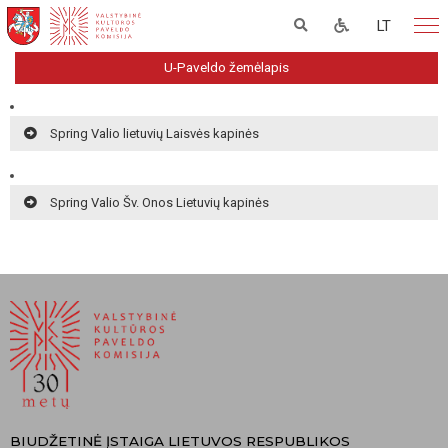
LT
U-Paveldo žemėlapis
Spring Valio lietuvių Laisvės kapinės
Spring Valio Šv. Onos Lietuvių kapinės
BIUDŽETINĖ ĮSTAIGA LIETUVOS RESPUBLIKOS