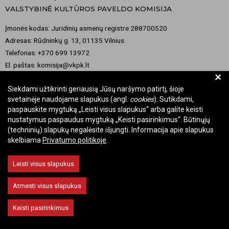
VALSTYBINĖ KULTŪROS PAVELDO KOMISIJA
Įmonės kodas: Juridinių asmenų registre 288700520
Adresas: Rūdninkų g. 13, 01135 Vilnius
Telefonas: +370 699 13972
El. paštas: komisija@vkpk.lt
+
BENDRAUKIME
Siekdami užtikrinti geriausią Jūsų naršymo patirtį, šioje
svetainėje naudojame slapukus (angl.
cookies
). Sutikdami,
paspauskite mygtuką „Leisti visus slapukus“ arba galite keisti
nustatymus paspaudus mygtuką „Keisti pasirinkimus“. Būtinųjų
© 2026 Valstybinė kultūros paveldo komisija. Visos teisės saugomos.
(techninių) slapukų negalėsite išjungti. Informacija apie slapukus
skelbiama
Privatumo politikoje
.
Keisti slapukų nustatymus
Leisti visus slapukus
Atmesti visus slapukus
Keisti pasirinkimus