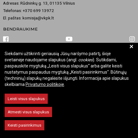
Adresas: Rūdninkų g. 13, 01135 Vilnius
Telefonas: +370 699 13972
El. paštas: komisija@vkpk.lt
BENDRAUKIME
+
Siekdami užtikrinti geriausią Jūsų naršymo patirtį, šioje
© 2026 Valstybinė kultūros paveldo komisija. Visos teisės saugomos.
svetainėje naudojame slapukus (angl.
cookies
). Sutikdami,
Keisti slapukų nustatymus
paspauskite mygtuką „Leisti visus slapukus“ arba galite keisti
nustatymus paspaudus mygtuką „Keisti pasirinkimus“. Būtinųjų
(techninių) slapukų negalėsite išjungti. Informacija apie slapukus
skelbiama
Privatumo politikoje
.
Leisti visus slapukus
Atmesti visus slapukus
Keisti pasirinkimus